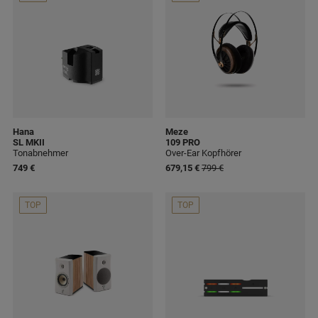
Hana
Meze
SL MKII
109 PRO
Tonabnehmer
Over-Ear Kopfhörer
749 €
679,15 €
799 €
TOP
TOP