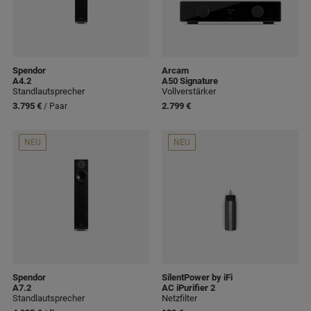
Spendor
Arcam
A4.2
A50 Signature
Standlautsprecher
Vollverstärker
3.795 €
2.799 €
/ Paar
NEU
NEU
Spendor
SilentPower by iFi
A7.2
AC iPurifier 2
Standlautsprecher
Netzfilter