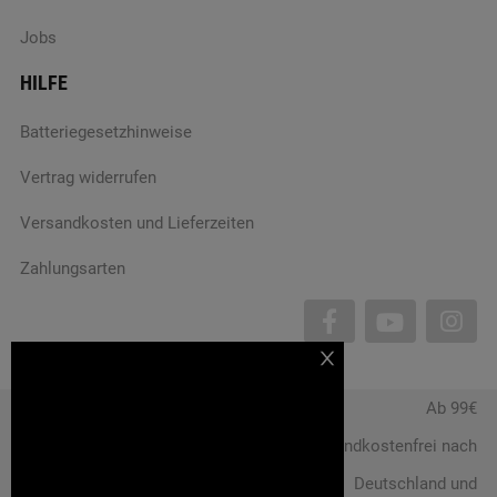
Jobs
HILFE
Batteriegesetzhinweise
Vertrag widerrufen
Versandkosten und Lieferzeiten
Zahlungsarten
Ab 99€
AGB
Barrierefreiheit
versandkostenfrei nach
Widerrufsrecht
Datenschutz
Deutschland und