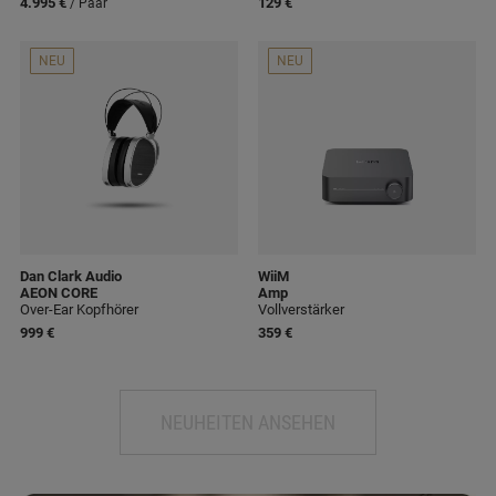
4.995 €
129 €
/ Paar
NEU
NEU
Dan Clark Audio
WiiM
AEON CORE
Amp
Over-Ear Kopfhörer
Vollverstärker
999 €
359 €
NEUHEITEN ANSEHEN