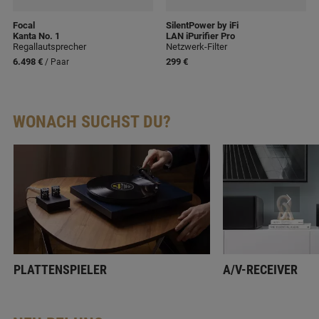
Focal
SilentPower by iFi
Kanta No. 1
LAN iPurifier Pro
Regallautsprecher
Netzwerk-Filter
6.498 €
299 €
/ Paar
WONACH SUCHST DU?
PLATTENSPIELER
A/V-RECEIVER