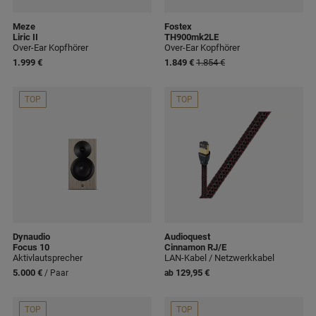
Meze
Fostex
Liric II
TH900mk2LE
Over-Ear Kopfhörer
Over-Ear Kopfhörer
1.999 €
1.849 €
1.854 €
TOP
TOP
Dynaudio
Audioquest
Focus 10
Cinnamon RJ/E
Aktivlautsprecher
LAN-Kabel / Netzwerkkabel
5.000 €
129,95 €
/ Paar
ab
TOP
TOP