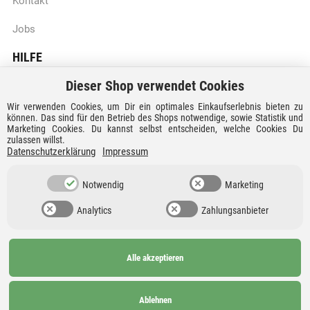
Kontakt
Jobs
HILFE
Dieser Shop verwendet Cookies
Batteriegesetzhinweise
Wir verwenden Cookies, um Dir ein optimales Einkaufserlebnis bieten zu
Vertrag widerrufen
können. Das sind für den Betrieb des Shops notwendige, sowie Statistik und
Marketing Cookies. Du kannst selbst entscheiden, welche Cookies Du
zulassen willst.
Versandkosten und Lieferzeiten
Datenschutzerklärung
Impressum
Zahlungsarten
Notwendig
Marketing
Analytics
Zahlungsanbieter
Alle akzeptieren
Ab 99€
AGB
Barrierefreiheit
versandkostenfrei nach
Widerrufsrecht
Datenschutz
Ablehnen
Deutschland und