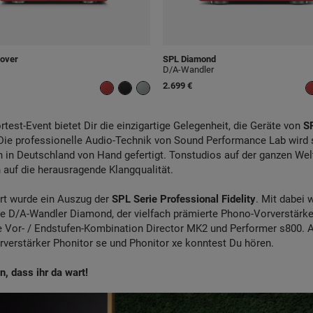
over
SPL
Diamond
D/A-Wandler
2.699 €
rtest-
Event bietet Dir die einzigartige Gelegenheit, die Geräte von
S
Die professionelle Audio-Technik von Sound Performance Lab wird s
n in Deutschland von Hand gefertigt. Tonstudios auf der ganzen Wel
 auf die herausragende Klangqualität.
rt wurde ein Auszug de
r
SPL Serie Professional Fidelity
. Mit dabei 
e D/A-Wandler Diamond, der vielfach prämierte Phono-Vorverstärk
e Vor- / Endstufen-Kombination Director MK2 und Performer s800. 
rverstärker Phonitor se und Phonitor xe konntest Du hören.
, dass ihr da wart!