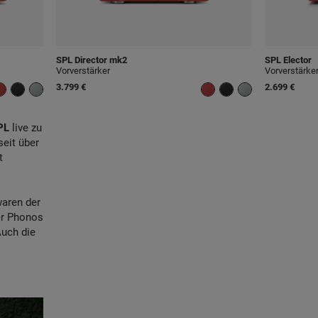
SPL
Director mk2
SPL
Elector
Vorverstärker
Vorverstärke
3.799 €
2.699 €
PL
live zu
eit über
t
waren der
er Phonos
Auch die