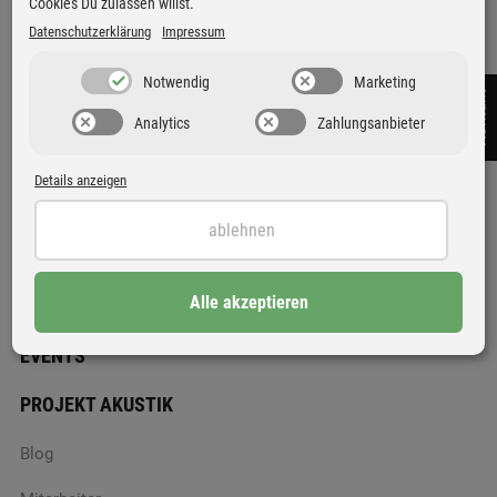
Cookies Du zulassen willst.
Datenschutzerklärung
Impressum
SIEVEKING SOUND Omega
STAX HPS-2
Kopfhörerständer
Kopfhörerständer
Notwendig
Marketing
139 €
120 €
Kontakt
Analytics
Zahlungsanbieter
Details anzeigen
TERMIN VEREINBAREN
ablehnen
GEBRAUCHT GEGEN NEU
Alle akzeptieren
NEWSLETTER
EVENTS
PROJEKT AKUSTIK
Blog