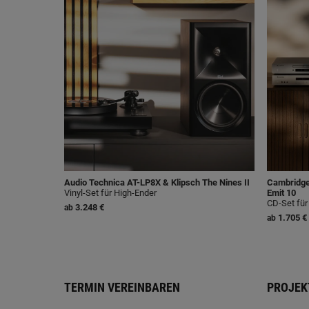
Audio Technica AT-LP8X & Klipsch The Nines II
Cambridge
Vinyl-Set für High-Ender
Emit 10
CD-Set für
3.248 €
ab
1.705 €
ab
TERMIN VEREINBAREN
PROJEK