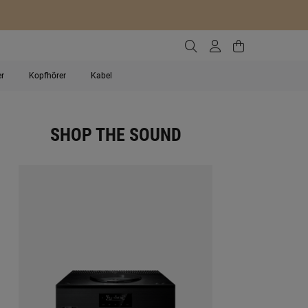
Zur Suche gehen
Zum Kundenko
Zum Waren
er
Kopfhörer
Kabel
SHOP THE SOUND