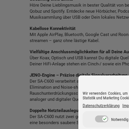
Höre Deine Lieblingsmusik in bester Qualität von b
Qobuz und Spotify. Entdecke neue Hörbücher, Podca
Musiksammlung über USB oder Dein lokales Netzw
Kabellose Konnektivität
Mit Apple AirPlay, Bluetooth, Google Cast und Roo
streamen – ganz ohne lästige Kabel.
Vielfältige Anschlussmöglichkeiten für all Deine Au
Über Koax, Optisch und USB kannst Du digitale Que
Deiner HiFi-Anlage stehen ein Cinch-/ sowie ein P
JENO-Engine – Präzise digitale Signalverarbeitung 
Der SA-C600 verarbeitet alle Signale volldigital – 
Elimination and Noise-shaping Optimization) minimie
Rauschunterdrückungsschaltkreis höchste Klangrein
Wir verwenden Cookies, um D
Statistik und Marketing Cook
analoger und digitaler Quellen voll zur Geltung.
Datenschutzerklärung
Imp
Doppelte Netzteilauslegung
Der SA-C600 nutzt zwei getrennte Transformatoren un
Notwendig
eine besonders saubere Stromversorgung und minimie