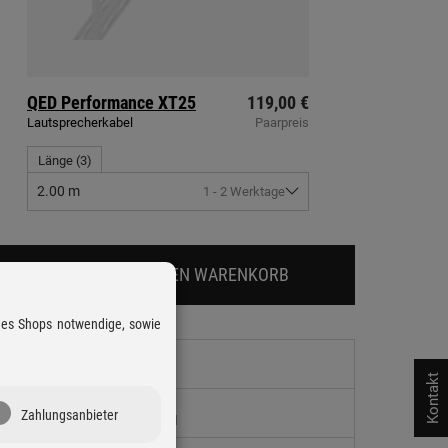
QED
Performance XT25
119,00 €
Lautsprecherkabel
Paarpreis
Länge
(
3
)
2.00 m
1 - 2 Werktage
*
1.836,00 €
| IN DEN WARENKORB
 des Shops notwendige, sowie
Lieferzeit
6 - 7 Werktage
Zzgl. Versandkosten
Kontakt
14 Tage Rückgaberecht
Zahlungsanbieter
Kostenloser Rückversand