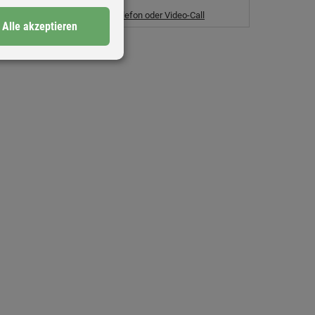
Termin vereinbaren
Beratung im Store, per Telefon oder Video-Call
Alle akzeptieren
le Preise inkl. MwSt.