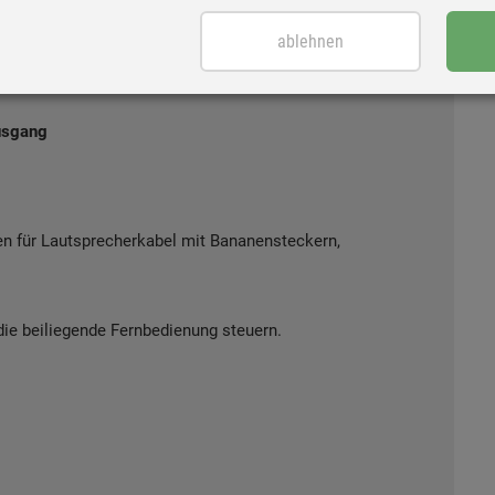
ablehnen
die einzigartige Akustik deines Wohnraums an. So sind
ch - selbst wenn Du die Lautsprecher direkt an einer
*al
usgang
 für Lautsprecherkabel mit Bananensteckern,
ie beiliegende Fernbedienung steuern.