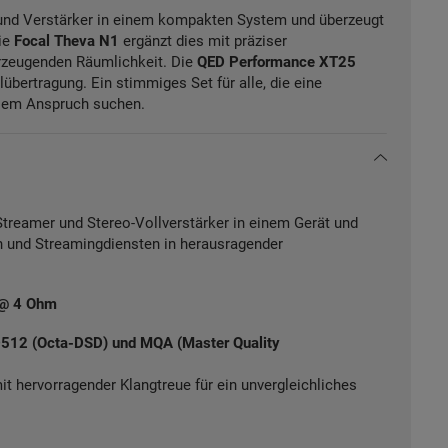
 und Verstärker in einem kompakten System und überzeugt
ie
Focal Theva N1
ergänzt dies mit präziser
rzeugenden Räumlichkeit. Die
QED Performance XT25
übertragung. Ein stimmiges Set für alle, die eine
ilem Anspruch suchen.
treamer und Stereo-Vollverstärker in einem Gerät und
n und Streamingdiensten in herausragender
l @ 4 Ohm
D512 (Octa-DSD) und MQA (Master Quality
t hervorragender Klangtreue für ein unvergleichliches