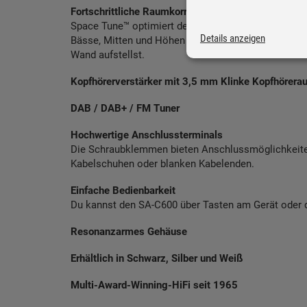
Fortschrittliche Raumkorrektur
Space Tune™ optimiert den Sound und passt ihn an 
Details anzeigen
Bässe, Mitten und Höhen nie zu stark oder zu schwa
Wand aufstellst.
Kopfhörerverstärker mit 3,5 mm Klinke Kopfhörera
DAB / DAB+ / FM Tuner
Hochwertige Anschlussterminals
Die Schraubklemmen bieten Anschlussmöglichkeiten
Kabelschuhen oder blanken Kabelenden.
Einfache Bedienbarkeit
Du kannst den SA-C600 über Tasten am Gerät oder d
Resonanzarmes Gehäuse
Erhältlich in Schwarz, Silber und Weiß
Multi-Award-Winning-HiFi seit 1965