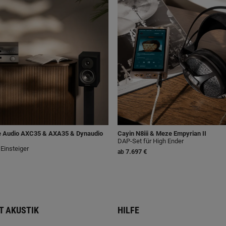
 Audio AXC35 & AXA35 & Dynaudio
Cayin N8iii & Meze Empyrian II
DAP-Set für High Ender
 Einsteiger
7.697 €
ab
T AKUSTIK
HILFE