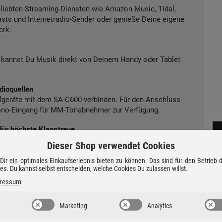
eliebten Streaming-Diensten wie Amazon Music, Tidal,
sts und Internetradio-Sender oder genieße Deine eigene
erk.
n kannst Du Musik direkt von Deinem Handy oder Tablet
dioquellen
llgeräte mit dem SA-C600 verbinden. Für den Anschluss
hono-Eingang für MM-Tonabnehmer zur Verfügung.
für höchste Klangtreue
vom Eingang bis zum Ausgang. Die JENO Engine (Jitter
Dieser Shop verwendet Cookies
rt Jitter und Verzerrungen, während ein spezieller
heit garantiert. So kommen selbst feinste Details
ir ein optimales Einkaufserlebnis bieten zu können. Das sind für den Betrieb
ies. Du kannst selbst entscheiden, welche Cookies Du zulassen willst.
ressum
d ein eigenes Netzteil für den Verstärker. Das sorgt für
Marketing
Analytics
rt Störungen – für klaren, kraftvollen Klang.