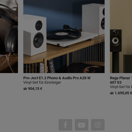
Pro-Ject E1.2 Phono & Audio Pro A28 W
Rega Planar 
Vinyl-Set für Einsteiger
607 S3
Vinyl-Set für 
904,15 €
ab
1.695,05 €
ab