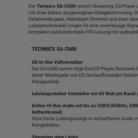
Der
Technics SA-C600
vereint Streaming, CD-Player
mit einer klaren, ausgewogenen Klangabstimmung. D
Detailwiedergabe, lebendigen Stimmen und einer übe
Lautsprecherkabel sorgen für eine zuverlässige Signal
kompakte und komfortable HiFi-Lösung mit audioph
TECHNICS SA-C600
All-In-One Vollverstärker
Der SA-C600 vereint High-End-CD-Player, Netzwerk-S
bietet Wiedergabe von CD, hochauflösenden Dateie
Klangqualität.
Leistungsstarker Verstärker mit 60 Watt pro Kana
Echtes Hi-Res Audio mit bis zu 32Bit/384kHz, DS
Authenticated)
Höre Deine Lieblingssongs in verlustfreiem Audio mi
Klangerlebnis.
Streaming ohne Limits