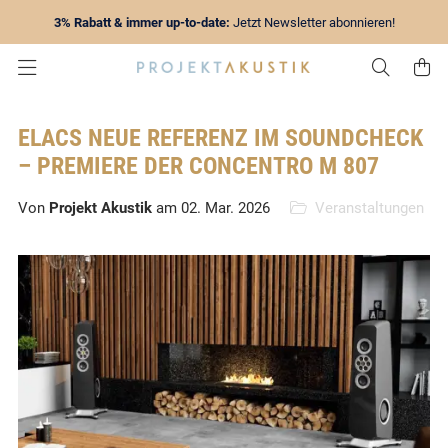
3% Rabatt & immer up-to-date:
Jetzt Newsletter abonnieren!
Zur Su
Z
ELACS NEUE REFERENZ IM SOUNDCHECK
– PREMIERE DER CONCENTRO M 807
Von
Projekt Akustik
am 02. Mar. 2026
Veranstaltungen