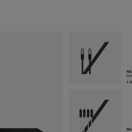
NA
DI
1.0
NA