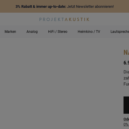
3% Rabatt & immer up-to-date:
Jetzt Newsletter abonnieren!
Marken
Analog
HiFi / Stereo
Heimkino / TV
Lautsprech
N
-
6.
Di
za
Fu
Ode
0% 