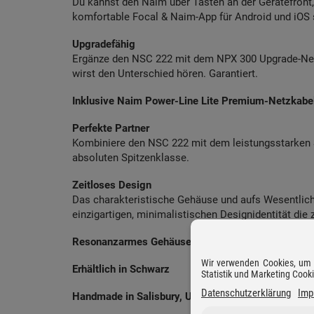
Du kannst den Naim über Tasten an der Gerätefront,
komfortable Focal & Naim-App für Android und iOS 
Upgradefähig
Ergänze den NSC 222 mit dem NPX 300 Upgrade-Netzt
wirst den Unterschied hören. Garantiert.
Inklusive Naim Power-Line Lite Premium-Netzkabe
Perfekte Partner
Kombiniere den NSC 222 mit dem leistungsstarken 
absoluten Spitzenklasse.
Zeitloses Design
Das charakteristische Gehäuse und aufs Wesentlich
einzigartigen, minimalistischen Designidentität die
Resonanzarmes Gehäuse aus Aluminium mit Antivi
Wir verwenden Cookies, um D
Erhältlich in Schwarz
Statistik und Marketing Cook
Datenschutzerklärung
Imp
Handmade in Salisbury, UK