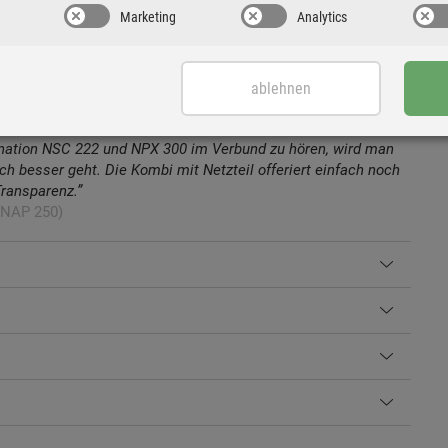
Marketing
Analytics
ablehnen
nation NSC 222 und NPX 300 im Verbund zu hören, wird man
h besser geht. Die Kombi mit Netzteil offeriert einfach noch
Transparenz.”
 NAP 250)