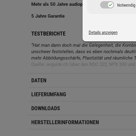
Mehr als 50 Jahre audiophile Expertise
Notwendig
5 Jahre Garantie
Details anzeigen
TESTBERICHTE
”Hat man dann doch mal die Gelegenheit, die Kombi
unschwer feststellen, dass es eben nochmals deutlic
mehr Abbildungsschärfe, Plastizität und räumliche 
Quelle: avguide.ch (über den NSC 222, NPX 300 und
DATEN
LIEFERUMFANG
DOWNLOADS
HERSTELLERINFORMATIONEN