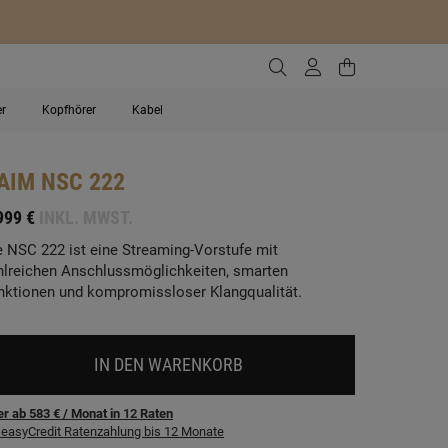
Zur Suche gehen
Zum Kundenko
Zum Waren
er
Kopfhörer
Kabel
AIM
NSC 222
999 €
INKL. MWST.
e NSC 222 ist eine Streaming-Vorstufe mit
hlreichen Anschlussmöglichkeiten, smarten
nktionen und kompromissloser Klangqualität.
IN DEN WARENKORB
r ab 583 €
/ Monat
in
12
Raten
easyCredit Ratenzahlung bis 12 Monate