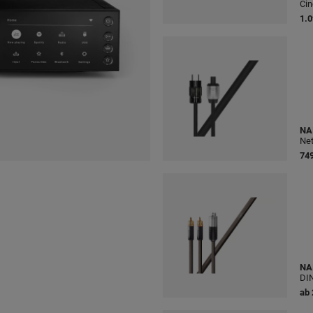
Cin
1.0
NA
Net
749
NA
DI
ab