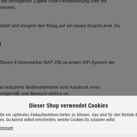
 die beiliegende ZigBee Funk-Fernbedienung oder die
steuern.
eil und steigere den Klang auf ein neues Sound-Level. Du
l
Stereo-Endverstärker NAP 250 zu einem HiFi-System der
e reduzierte Bedienelemente sind Ausdruck einer
 zeitgemäß und dennoch zeitlos ist.
Dieser Shop verwendet Cookies
brationsfüssen
ir ein optimales Einkaufserlebnis bieten zu können. Das sind für den Betrieb
ies. Du kannst selbst entscheiden, welche Cookies Du zulassen willst.
ressum