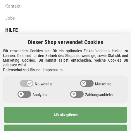
Kontakt
Jobs
HILFE
Dieser Shop verwendet Cookies
Batteriegesetzhinweise
Wir verwenden Cookies, um Dir ein optimales Einkaufserlebnis bieten zu
Vertrag widerrufen
können. Das sind für den Betrieb des Shops notwendige, sowie Statistik und
Marketing Cookies. Du kannst selbst entscheiden, welche Cookies Du
zulassen willst.
Versandkosten und Lieferzeiten
Datenschutzerklärung
Impressum
Zahlungsarten
Notwendig
Marketing
Analytics
Zahlungsanbieter
Alle akzeptieren
Ab 99€
AGB
Barrierefreiheit
versandkostenfrei nach
Widerrufsrecht
Datenschutz