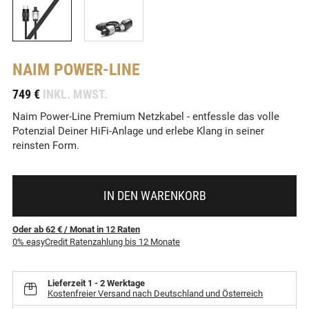
NAIM
POWER-LINE
-
749 €
INKL. MWST.
Naim Power-Line Premium Netzkabel - entfessle das volle
Potenzial Deiner HiFi-Anlage und erlebe Klang in seiner
reinsten Form.
IN DEN WARENKORB
Oder ab 62 €
/ Monat
in
12
Raten
0% easyCredit Ratenzahlung bis 12 Monate
Lieferzeit
1 - 2 Werktage
Kostenfreier Versand nach Deutschland und Österreich