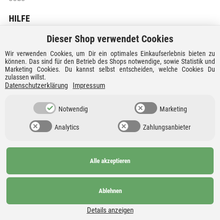
HILFE
Dieser Shop verwendet Cookies
Batteriegesetzhinweise
Wir verwenden Cookies, um Dir ein optimales Einkaufserlebnis bieten zu
Vertrag widerrufen
können. Das sind für den Betrieb des Shops notwendige, sowie Statistik und
Marketing Cookies. Du kannst selbst entscheiden, welche Cookies Du
zulassen willst.
Versandkosten und Lieferzeiten
Datenschutzerklärung
Impressum
Zahlungsarten
Notwendig
Marketing
Analytics
Zahlungsanbieter
Alle akzeptieren
Ab 99€
AGB
Barrierefreiheit
versandkostenfrei nach
Widerrufsrecht
Datenschutz
Ablehnen
Deutschland und
Details anzeigen
Österreich