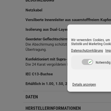
Netzkabel
Versilberte Innennleiter aus sauerstofffreiem Kupf
Isolierung aus Dual-Layer Polyvinylchlorid (PVC)
Geerdeter Geflechtschirm aus sauerstofffreiem Kup
Wir verwenden Cookies, um D
Statistik und Marketing Cook
Die Abschirmung schützt effektiv vor äußeren Einfl
Übertragung.
Datenschutzerklärung
Imp
Konfektioniert mit Supra-Stromsteckern
Notwendig
Die 24 Karat vergoldeten Kontakte garantieren absol
IEC C13-Buchse
Erhältlich in 1.00, 1.50, 2.00 und 4.00 Meter
Details anzeigen
DATEN
HERSTELLERINFORMATIONEN