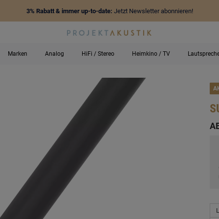
3% Rabatt & immer up-to-date:
Jetzt Newsletter abonnieren!
Marken
Analog
HiFi / Stereo
Heimkino / TV
Lautsprech
A
S
-
A
L