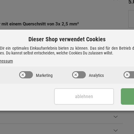
5
er mit einem Querschnitt von 3x 2,5 mm²
Dieser Shop verwendet Cookies
fer
ir ein optimales Einkaufserlebnis bieten zu können. Das sind für den Betrieb
ies. Du kannst selbst entscheiden, welche Cookies Du zulassen willst.
üssen und gewährleistet eine saubere und störungsfrei
ressum
Marketing
Analytics
ute Signal- und Kontaktstabilität.
ablehnen