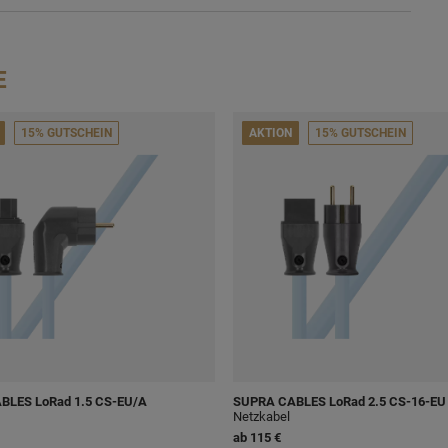
E
15% GUTSCHEIN
AKTION
15% GUTSCHEIN
ABLES
LoRad 1.5 CS-EU/A
SUPRA CABLES
LoRad 2.5 CS-16-EU
Netzkabel
ab
115 €