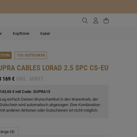
Zur Suche gehen
Zum Kundenko
Zum Waren
er
Kopfhörer
Kabel
KTION
15% GUTSCHEIN
UPRA CABLES
LORAD 2.5 SPC CS-EU
B
169 €
INKL. MWST.
143,65 € mit Code: SUPRA15
Leg einfach Deinen Wunschartikel in den Warenkorb, der
Gutschein wird automatisch abgezogen. Eine Kombination
mit anderen Aktionen oder Gutscheinen ist nicht möglich.
änge (4)