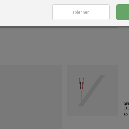
ablehnen
QE
Lau
ab