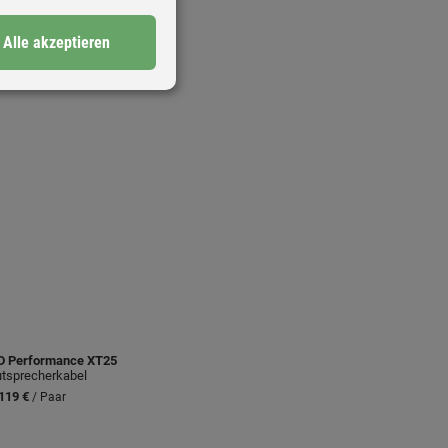
Alle akzeptieren
D
Performance XT25
tsprecherkabel
119 €
/ Paar