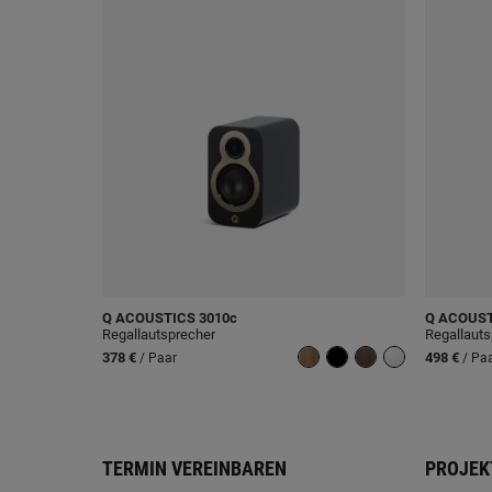
Q ACOUSTICS
3010c
Q ACOUS
Regallautsprecher
Regallauts
378 €
498 €
/ Paar
/ Pa
TERMIN VEREINBAREN
PROJEK