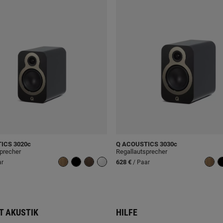
TICS
3020c
Q ACOUSTICS
3030c
precher
Regallautsprecher
628 €
ar
/ Paar
T AKUSTIK
HILFE