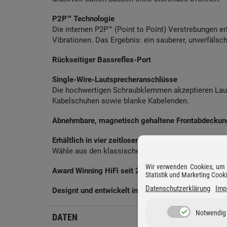
P2P™ Technologie
Die internen P2P™ (Point to Point) Verstrebungen e
Vibrationen. Das Ergebnis: ein sauberer, unverfälsch
Rückseitiger Bassreflex-Port
Single-Wire-Lautsprecheranschlüsse
Die hochwertigen Schraubklemmen akzeptieren Lau
Kabelschuhen sowie blanke Kabelenden.
Abnehmbare, magnetisch gehaltene Frontabdeckun
Erhältlich in vier zeitlosen Farben
Wähle aus den klassischen Farben Schwarz und Weiß
Wir verwenden Cookies, um D
Award Winning HiFi seit 2006
Statistik und Marketing Cook
Datenschutzerklärung
Imp
Designt und entwickelt in Bishop's Stortford, Verei
Notwendig
DATEN