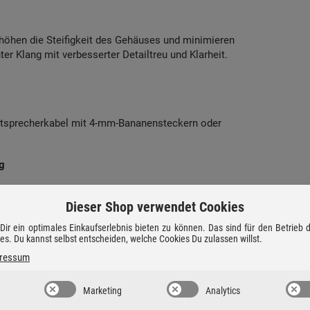
rhöhen die Steifigkeit des Gehäuses und minimieren
ter Klang mit verbesserter Detailtreu und Klarheit.
tsprecherkabel mit 4-mm-Bananensteckern oder
g
Dieser Shop verwendet Cookies
 oder greife zu Dekoren in Eiche und Walnuss.
ir ein optimales Einkaufserlebnis bieten zu können. Das sind für den Betrieb
ies. Du kannst selbst entscheiden, welche Cookies Du zulassen willst.
ressum
nigtes Königreich (UK)
Marketing
Analytics