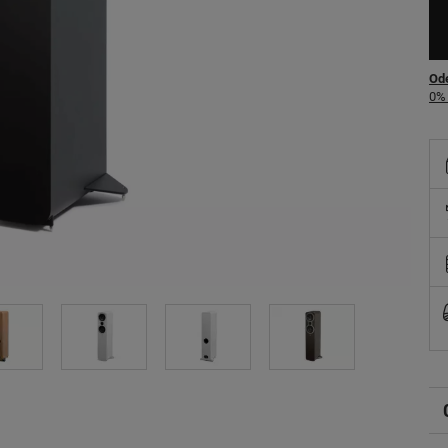
Ode
0% 