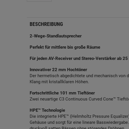
BESCHREIBUNG
2-Wege-Standlautsprecher
Perfekt für mittlere bis große Räume
Für jeden AV-Receiver und Stereo-Verstärker ab 25
Innovativer 22 mm Hochtöner
Der hermetisch abgedichtete und mechanisch von d
Klang mit kristallklaren Höhen.
Fortschrittliche 101 mm Tieftöner
Zwei neuartige C3 Continuous Curved Cone™ Tieftöne
HPE™ Technologie
Die integrierte HPE™ (Helmholtz Pressure Equalize
Gehäuse und sorgt für eine lineare Basswiedergabe.
druckvoll satten Bässen ohne störendes Dröhnen.