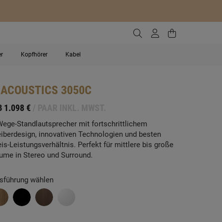
Zur Suche gehen
Zum Kundenko
Zum Waren
er
Kopfhörer
Kabel
 ACOUSTICS
3050C
B
1.098 €
/ PAAR INKL. MWST.
Wege-Standlautsprecher mit fortschrittlichem
eiberdesign, innovativen Technologien und besten
eis-Leistungsverhältnis. Perfekt für mittlere bis große
ume in Stereo und Surround.
sführung wählen