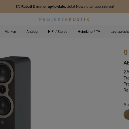
3% Rabatt & immer up-to-date:
Jetzt Newsletter abonnieren!
Marken
Analog
HiFi / Stereo
Heimkino / TV
Lautsprech
Q
-
A
2-
Tr
Pr
Rä
Au