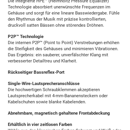
Die integrierte HPE™ (Helmholtz Pressure Equalizer)
Technologie absorbiert unerwünschte Frequenzen im
Gehäuse und sorgt für eine lineare Basswiedergabe. Fühle
den Rhythmus der Musik mit präzise kontrollierten,
druckvoll satten Bässen ohne störendes Dröhnen.
P2P™ Technologie
Die internen P2P™ (Point to Point) Verstrebungen erhöhen
die Steifigkeit des Gehäuses und minimieren Vibrationen.
Das Ergebnis: ein sauberer, unverfälschter Klang mit
verbesserter Detailtreu und Klarheit.
Rückseitiger Bassreflex-Port
Single-Wire-Lautsprecheranschlüsse
Die hochwertigen Schraubklemmen akzeptieren
Lautsprecherkabel mit 4-mm-Bananensteckern oder
Kabelschuhen sowie blanke Kabelenden.
Abnehmbare, magnetisch gehaltene Frontabdeckung
Erhältlich in vier zeitlosen Farben