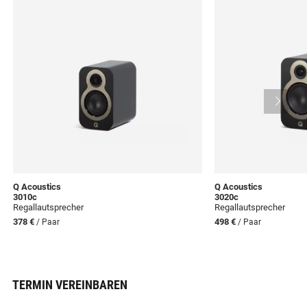
Q Acoustics
Q Acoustics
3010c
3020c
Regallautsprecher
Regallautsprecher
378 €
498 €
/ Paar
/ Paar
TERMIN VEREINBAREN