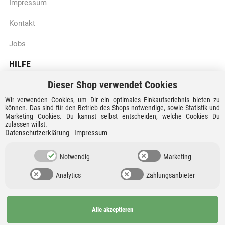
Impressum
Kontakt
Jobs
HILFE
Dieser Shop verwendet Cookies
Batteriegesetzhinweise
Wir verwenden Cookies, um Dir ein optimales Einkaufserlebnis bieten zu
Vertrag widerrufen
können. Das sind für den Betrieb des Shops notwendige, sowie Statistik und
Marketing Cookies. Du kannst selbst entscheiden, welche Cookies Du
zulassen willst.
Versandkosten und Lieferzeiten
Datenschutzerklärung
Impressum
Zahlungsarten
Notwendig
Marketing
Analytics
Zahlungsanbieter
Alle akzeptieren
Ab 99€
AGB
Barrierefreiheit