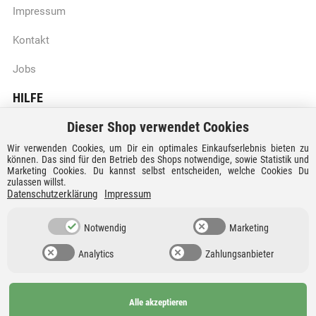
Impressum
Kontakt
Jobs
HILFE
Dieser Shop verwendet Cookies
Batteriegesetzhinweise
Wir verwenden Cookies, um Dir ein optimales Einkaufserlebnis bieten zu
Vertrag widerrufen
können. Das sind für den Betrieb des Shops notwendige, sowie Statistik und
Marketing Cookies. Du kannst selbst entscheiden, welche Cookies Du
zulassen willst.
Versandkosten und Lieferzeiten
Datenschutzerklärung
Impressum
Zahlungsarten
Notwendig
Marketing
Analytics
Zahlungsanbieter
Alle akzeptieren
Ab 99€
AGB
Barrierefreiheit