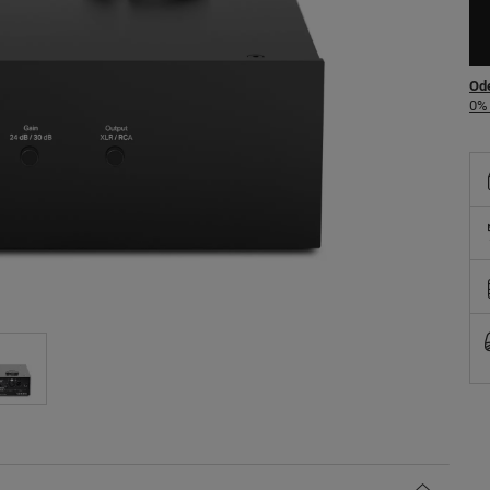
Ode
0% 