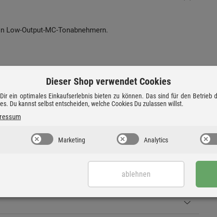
von Low-Output-MC-Tonabnehmern.
, symmetrichen Connect it-Kabel an und genieße mehr
Dieser Shop verwendet Cookies
ltnis. Nur mit MC-Tonabnehmern möglich.
ir ein optimales Einkaufserlebnis bieten zu können. Das sind für den Betrieb
ies. Du kannst selbst entscheiden, welche Cookies Du zulassen willst.
ium
ressum
Marketing
Analytics
ablehnen