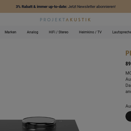
3% Rabatt & immer up-to-date:
Jetzt Newsletter abonnieren!
Marken
Analog
HiFi / Stereo
Heimkino / TV
Lautsprech
P
-
89
MC
Au
Da
an
Au