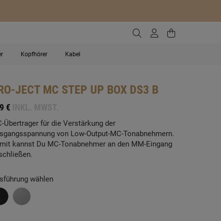
Zur Suche gehen
Zum Kundenko
Zum Waren
er
Kopfhörer
Kabel
RO-JECT
MC STEP UP BOX DS3 B
9 €
INKL. MWST.
-Übertrager für die Verstärkung der
sgangsspannung von Low-Output-MC-Tonabnehmern.
mit kannst Du MC-Tonabnehmer an den MM-Eingang
schließen.
sführung wählen