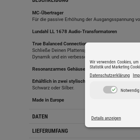
MC-Übertrager
Für die passive Erhöhung der Ausgangsspannung 
Lundahl LL 1678 Audio-Transformatoren
True Balanced Connection
Schließe Deinen Plattenspieler mit dem passenden
Dynamik und ein verbessertes Signal-Rausch-Verhä
Wir verwenden Cookies, um D
Statistik und Marketing Cook
Resonanzarmes Gehäuse aus gebürstetem Alumin
Datenschutzerklärung
Imp
Erhältlich in zwei stylischen Farben
Schwarz oder Silber.
Notwendig
Made in Europe
DATEN
Details anzeigen
LIEFERUMFANG