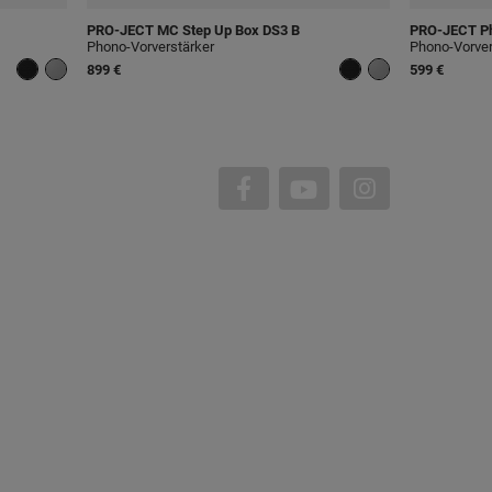
PRO-JECT
MC Step Up Box DS3 B
PRO-JECT
Ph
Phono-Vorverstärker
Phono-Vorver
899 €
599 €