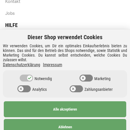
Kontakt
Jobs
HILFE
Dieser Shop verwendet Cookies
Batteriegesetzhinweise
Wir verwenden Cookies, um Dir ein optimales Einkaufserlebnis bieten zu
Vertrag widerrufen
können. Das sind für den Betrieb des Shops notwendige, sowie Statistik und
Marketing Cookies. Du kannst selbst entscheiden, welche Cookies Du
zulassen willst.
Versandkosten und Lieferzeiten
Datenschutzerklärung
Impressum
Zahlungsarten
Notwendig
Marketing
Analytics
Zahlungsanbieter
Alle akzeptieren
Ab 99€
AGB
Barrierefreiheit
versandkostenfrei nach
Widerrufsrecht
Datenschutz
Ablehnen
Deutschland und