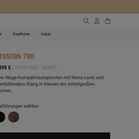
Zur Suche gehen
Zum Kundenko
Zum Waren
er
Kopfhörer
Kabel
ISSION
700
499 €
/ PAAR INKL. MWST.
ei-Wege-Kompaktlautsprecher mit Retro-Look und
umfüllendem Klang in kleinen bis mittelgroßen
umen.
sführungen wählen