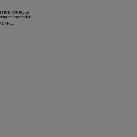
SSION
700 Stand
tsprecherständer
 €
/ Paar