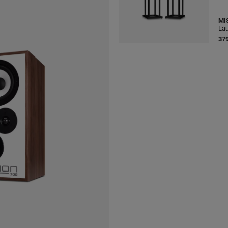
MI
Lau
379