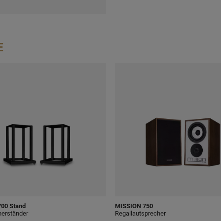
E
00 Stand
MISSION
750
herständer
Regallautsprecher