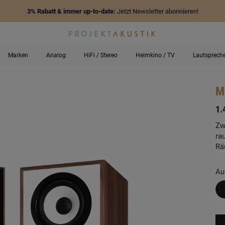
3% Rabatt & immer up-to-date:
Jetzt Newsletter abonnieren!
Marken
Analog
HiFi / Stereo
Heimkino / TV
Lautsprech
M
-
1.
Zw
ra
Rä
Au