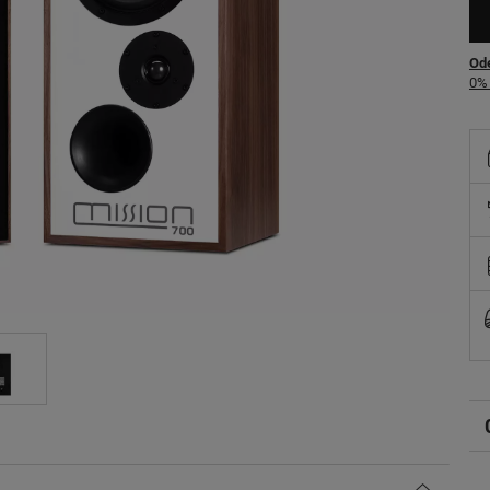
Ode
0% 