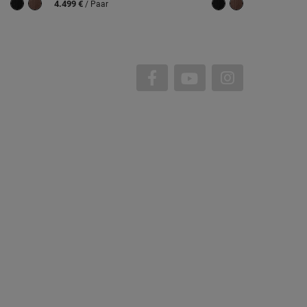
4.499 €
/ Paar