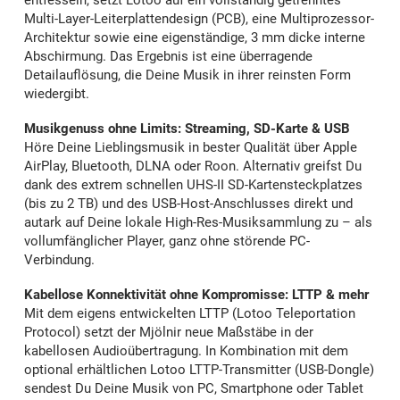
entfesseln, setzt Lotoo auf ein vollständig getrenntes
Multi-Layer-Leiterplattendesign (PCB), eine Multiprozessor-
Architektur sowie eine eigenständige, 3 mm dicke interne
Abschirmung. Das Ergebnis ist eine überragende
Detailauflösung, die Deine Musik in ihrer reinsten Form
wiedergibt.
Musikgenuss ohne Limits: Streaming, SD-Karte & USB
Höre Deine Lieblingsmusik in bester Qualität über Apple
AirPlay, Bluetooth, DLNA oder Roon. Alternativ greifst Du
dank des extrem schnellen UHS-II SD-Kartensteckplatzes
(bis zu 2 TB) und des USB-Host-Anschlusses direkt und
autark auf Deine lokale High-Res-Musiksammlung zu – als
vollumfänglicher Player, ganz ohne störende PC-
Verbindung.
Kabellose Konnektivität ohne Kompromisse: LTTP & mehr
Mit dem eigens entwickelten LTTP (Lotoo Teleportation
Protocol) setzt der Mjölnir neue Maßstäbe in der
kabellosen Audioübertragung. In Kombination mit dem
optional erhältlichen Lotoo LTTP-Transmitter (USB-Dongle)
sendest Du Deine Musik von PC, Smartphone oder Tablet