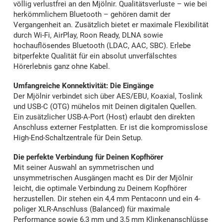
völlig verlustfrei an den Mjölnir. Qualitätsverluste – wie bei
herkömmlichem Bluetooth – gehören damit der
Vergangenheit an. Zusätzlich bietet er maximale Flexibilität
durch Wi-Fi, AirPlay, Roon Ready, DLNA sowie
hochauflösendes Bluetooth (LDAC, AAC, SBC). Erlebe
bitperfekte Qualität für ein absolut unverfälschtes
Hörerlebnis ganz ohne Kabel.
Umfangreiche Konnektivität: Die Eingänge
Der Mjölnir verbindet sich über AES/EBU, Koaxial, Toslink
und USB-C (OTG) mühelos mit Deinen digitalen Quellen.
Ein zusätzlicher USB-A-Port (Host) erlaubt den direkten
Anschluss externer Festplatten. Er ist die kompromisslose
High-End-Schaltzentrale für Dein Setup.
Die perfekte Verbindung für Deinen Kopfhörer
Mit seiner Auswahl an symmetrischen und
unsymmetrischen Ausgängen macht es Dir der Mjölnir
leicht, die optimale Verbindung zu Deinem Kopfhörer
herzustellen. Dir stehen ein 4,4 mm Pentaconn und ein 4-
poliger XLR-Anschluss (Balanced) für maximale
Performance sowie 6,3 mm und 3,5 mm Klinkenanschlüsse