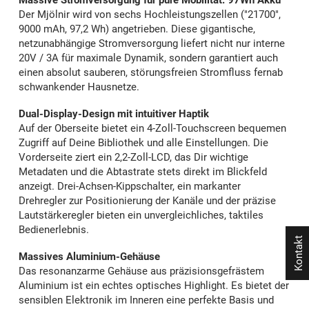
Massive Stromversorgung für pure Mobilität: 97Wh Akku
Der Mjölnir wird von sechs Hochleistungszellen ("21700",
9000 mAh, 97,2 Wh) angetrieben. Diese gigantische,
netzunabhängige Stromversorgung liefert nicht nur interne
20V / 3A für maximale Dynamik, sondern garantiert auch
einen absolut sauberen, störungsfreien Stromfluss fernab
schwankender Hausnetze.
Dual-Display-Design mit intuitiver Haptik
Auf der Oberseite bietet ein 4-Zoll-Touchscreen bequemen
Zugriff auf Deine Bibliothek und alle Einstellungen. Die
Vorderseite ziert ein 2,2-Zoll-LCD, das Dir wichtige
Metadaten und die Abtastrate stets direkt im Blickfeld
anzeigt. Drei-Achsen-Kippschalter, ein markanter
Drehregler zur Positionierung der Kanäle und der präzise
Lautstärkeregler bieten ein unvergleichliches, taktiles
Bedienerlebnis.
Kontakt
Massives Aluminium-Gehäuse
Das resonanzarme Gehäuse aus präzisionsgefrästem
Aluminium ist ein echtes optisches Highlight. Es bietet der
sensiblen Elektronik im Inneren eine perfekte Basis und