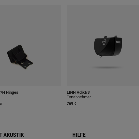
/H Hinges
LINN
Adikt/3
Tonabnehmer
769 €
ar
T AKUSTIK
HILFE