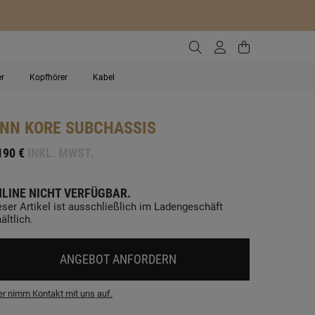
Zur Suche gehen
Zum Kundenko
Zum Waren
er
Kopfhörer
Kabel
INN
KORE SUBCHASSIS
190 €
INKL. MWST.
LINE NICHT VERFÜGBAR.
eser Artikel ist ausschließlich im Ladengeschäft
ältlich.
ANGEBOT ANFORDERN
r nimm Kontakt mit uns auf.