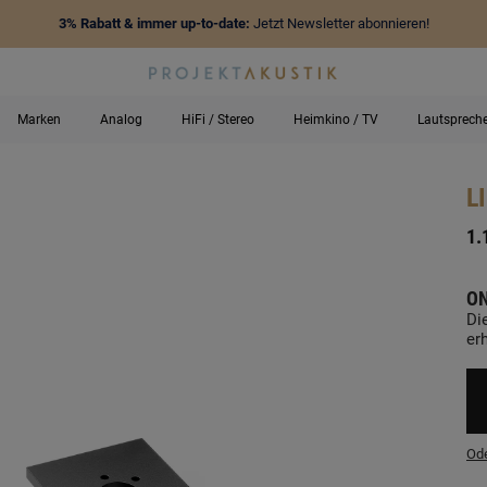
3% Rabatt & immer up-to-date:
Jetzt Newsletter abonnieren!
Marken
Analog
HiFi / Stereo
Heimkino / TV
Lautsprech
L
-
1.
ON
Di
erh
Ode