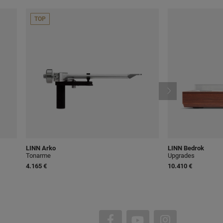
TOP
LINN
Arko
LINN
Bedrok
Tonarme
Upgrades
4.165 €
10.410 €