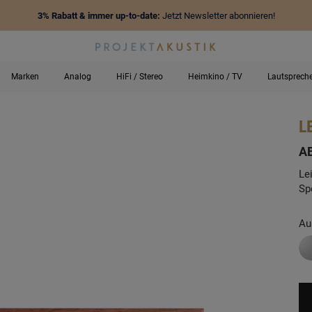
3% Rabatt & immer up-to-date:
Jetzt Newsletter abonnieren!
Marken
Analog
HiFi / Stereo
Heimkino / TV
Lautsprech
L
-
A
Le
Sp
Au