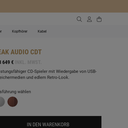
Zur Suche gehen
Zum Kundenko
Zum Waren
er
Kopfhörer
Kabel
EAK AUDIO
CDT
B
649 €
INKL. MWST.
istungsfähiger CD-Spieler mit Wiedergabe von USB-
eichermedien und edlem Retro-Look.
sführung wählen
IN DEN WARENKORB