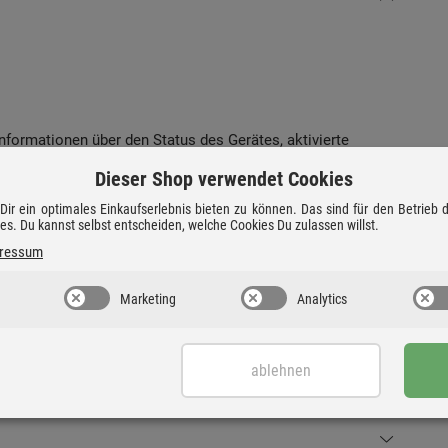
Informationen über den Status des Gerätes, aktivierte
Dieser Shop verwendet Cookies
ir ein optimales Einkaufserlebnis bieten zu können. Das sind für den Betrieb
eiliegende Fernbedienung steuern.
ies. Du kannst selbst entscheiden, welche Cookies Du zulassen willst.
ressum
Marketing
Analytics
se erhältlich und kombiniert neueste Technologie mit
ablehnen