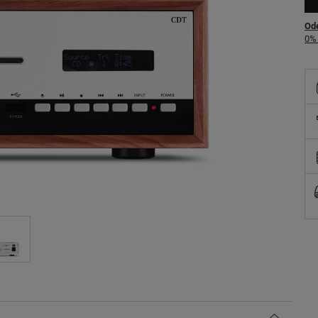
Ode
0% 