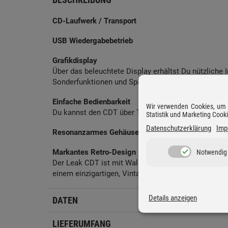
CD-Laufwerk / Transport
USB Wiedergabebetrieb
Grafikdisplay
Über das beleuchtete Display erhältst Du nützliche 
Sonderfunktionen und Spieldauer.
Einfache Bedienbarkeit
Wir verwenden Cookies, um D
Du kannst den CDT über Tasten am Gerät oder die b
Statistik und Marketing Cook
Datenschutzerklärung
Imp
Resonanzarmes Gehäuse
Markantes Retro-Design
Notwendig
Der Leak CDT ist mit Walnuss- oder Aluminiumgehäu
einem einzigartigen, Vintage-Design.
Details anzeigen
DATEN
LIEFERUMFANG