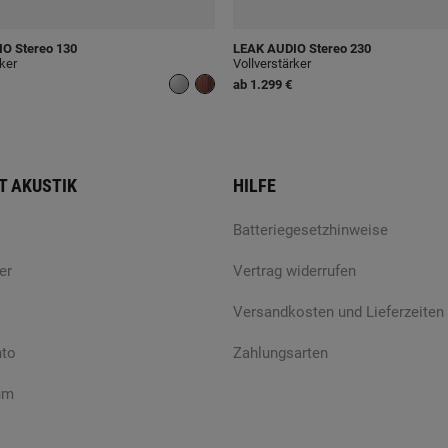
IO
Stereo 130
LEAK AUDIO
Stereo 230
rker
Vollverstärker
ab
1.299 €
T AKUSTIK
HILFE
Batteriegesetzhinweise
er
Vertrag widerrufen
Versandkosten und Lieferzeiten
nto
Zahlungsarten
um