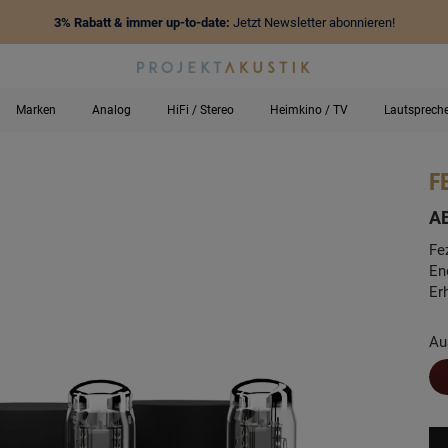
3% Rabatt & immer up-to-date:
Jetzt Newsletter abonnieren!
Marken
Analog
HiFi / Stereo
Heimkino / TV
Lautsprech
F
-
A
Fe
En
Er
Au