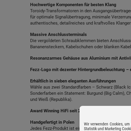
Hochwertige Komponenten für besten Klang
Toroidy-Transformatoren in den Ausgangsübertrager
für optimale Signalübertragung, minimale Verzerrun
authentisches, detailreiches und kraftvolles Klanger
Massive Anschlussterminals
Die vergoldeten Schraubklemmen bieten Anschlussm
Bananensteckern, Kabelschuhen oder blanken Kabe
Resonanzarmes Gehäuse aus Aluminium mit Antivi
Fezz-Logo mit dezenter Hintergrundbeleuchtung – e
Erhältlich in sieben eleganten Ausführungen
Wähle aus zwei Standardfarben – Schwarz (Black Ice)
Sonderfarben ein Statement: Burgund (Big Calm), Ch
und Weiß (Republika).
Award Winning HiFi seit 2014
Handgefertigt in Polen
Wir verwenden Cookies, um D
Jedes Fezz-Produkt ist ein exklusives Meisterwerk, 
Statistik und Marketing Cook