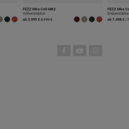
FEZZ
Mira Ceti MK2
FEZZ
Mira Ce
Vollverstärker
Endverstärke
ab
3.999 €
4.199 €
ab 7.498 €
/ 