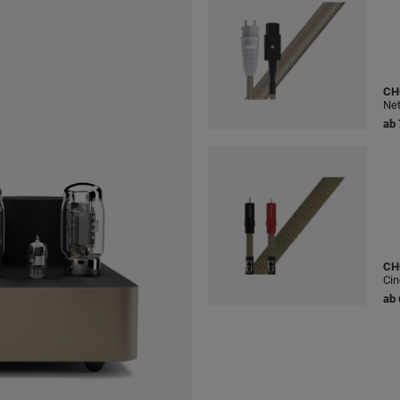
CH
Net
ab
CH
Cin
ab