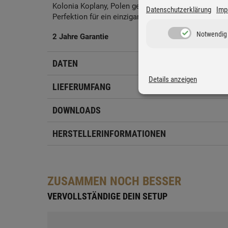
Kolonia Koplany, Polen gefertigt. Erlebe die Komb
Datenschutzerklärung
Imp
Perfektion für ein einzigartiges Klangerlebnis.
Notwendig
2 Jahre Garantie
DATEN
Details anzeigen
LIEFERUMFANG
DOWNLOADS
HERSTELLERINFORMATIONEN
ZUSAMMEN NOCH BESSER
VERVOLLSTÄNDIGE DEIN SETUP