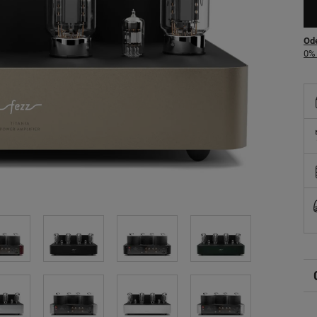
Ode
0% 