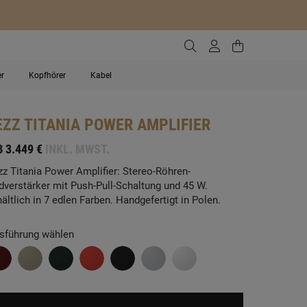
Zur Suche gehen
Zum Kundenko
Zum Waren
er
Kopfhörer
Kabel
EZZ
TITANIA POWER AMPLIFIER
B
3.449 €
INKL. MWST.
zz Titania Power Amplifier: Stereo-Röhren-
dverstärker mit Push-Pull-Schaltung und 45 W.
hältlich in 7 edlen Farben. Handgefertigt in Polen.
sführung wählen