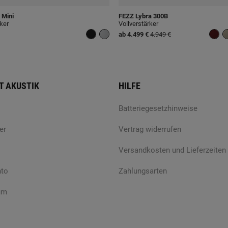
 Mini
FEZZ
Lybra 300B
rker
Vollverstärker
ab
4.499 €
4.949 €
T AKUSTIK
HILFE
Batteriegesetzhinweise
er
Vertrag widerrufen
Versandkosten und Lieferzeiten
nto
Zahlungsarten
um