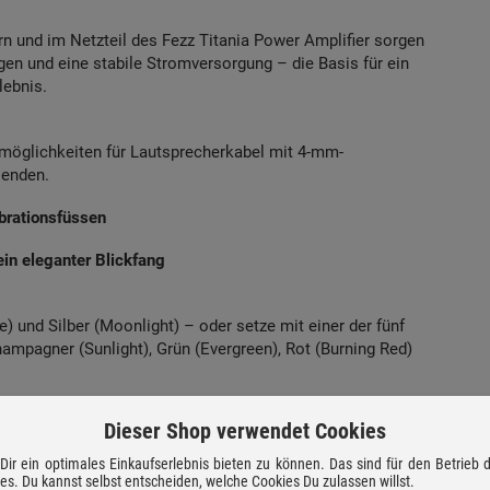
n und im Netzteil des Fezz Titania Power Amplifier sorgen
gen und eine stabile Stromversorgung – die Basis für ein
lebnis.
öglichkeiten für Lautsprecherkabel mit 4-mm-
lenden.
brationsfüssen
in eleganter Blickfang
 und Silber (Moonlight) – oder setze mit einer der fünf
ampagner (Sunlight), Grün (Evergreen), Rot (Burning Red)
Dieser Shop verwendet Cookies
ir ein optimales Einkaufserlebnis bieten zu können. Das sind für den Betrieb
mit größter Sorgfalt und Liebe zum Detail von Hand in
ies. Du kannst selbst entscheiden, welche Cookies Du zulassen willst.