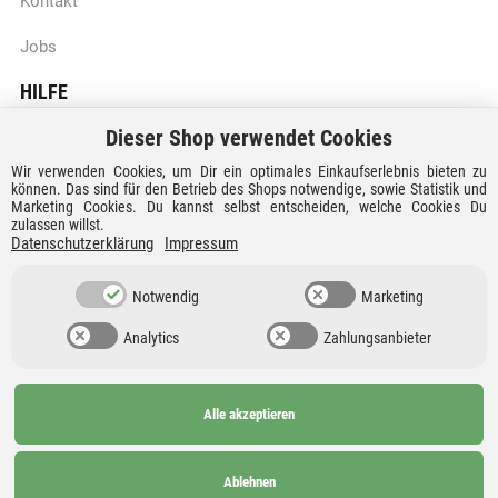
Kontakt
Jobs
HILFE
Dieser Shop verwendet Cookies
Batteriegesetzhinweise
Wir verwenden Cookies, um Dir ein optimales Einkaufserlebnis bieten zu
Vertrag widerrufen
können. Das sind für den Betrieb des Shops notwendige, sowie Statistik und
Marketing Cookies. Du kannst selbst entscheiden, welche Cookies Du
zulassen willst.
Versandkosten und Lieferzeiten
Datenschutzerklärung
Impressum
Zahlungsarten
Notwendig
Marketing
Analytics
Zahlungsanbieter
Alle akzeptieren
Ab 99€
AGB
Barrierefreiheit
versandkostenfrei nach
Widerrufsrecht
Datenschutz
Ablehnen
Deutschland und