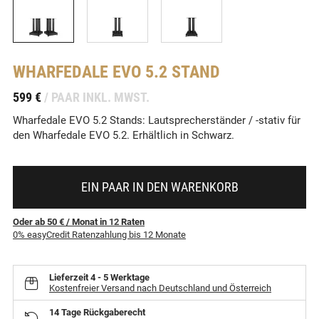
WHARFEDALE
EVO 5.2 STAND
-
599 €
/ PAAR INKL. MWST.
Wharfedale EVO 5.2 Stands: Lautsprecherständer / -stativ für
den Wharfedale EVO 5.2. Erhältlich in Schwarz.
EIN PAAR IN DEN WARENKORB
Oder ab 50 €
/ Monat
in
12
Raten
0% easyCredit Ratenzahlung bis 12 Monate
Lieferzeit
4 - 5 Werktage
Kostenfreier Versand nach Deutschland und Österreich
14 Tage Rückgaberecht