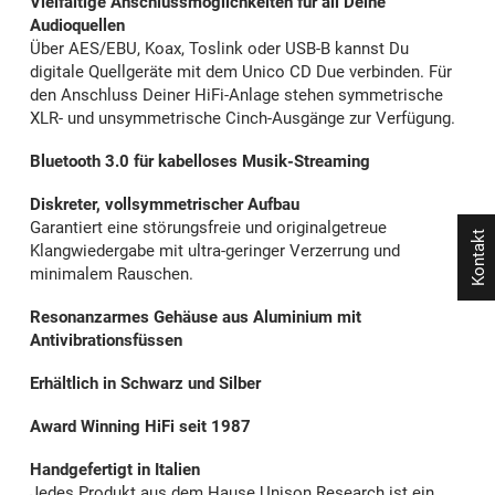
Vielfältige Anschlussmöglichkeiten für all Deine
Audioquellen
Über AES/EBU, Koax, Toslink oder USB-B kannst Du
digitale Quellgeräte mit dem Unico CD Due verbinden. Für
den Anschluss Deiner HiFi-Anlage stehen symmetrische
XLR- und unsymmetrische Cinch-Ausgänge zur Verfügung.
Bluetooth 3.0 für kabelloses Musik-Streaming
Diskreter, vollsymmetrischer Aufbau
Garantiert eine störungsfreie und originalgetreue
Kontakt
Klangwiedergabe mit ultra-geringer Verzerrung und
minimalem Rauschen.
Resonanzarmes Gehäuse aus Aluminium mit
Antivibrationsfüssen
Erhältlich in Schwarz und Silber
Award Winning HiFi seit 1987
Handgefertigt in Italien
Jedes Produkt aus dem Hause Unison Research ist ein