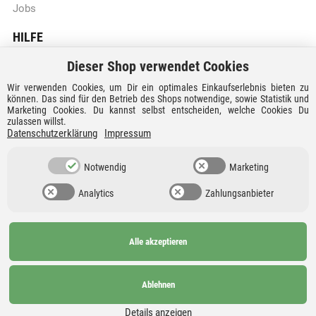
Jobs
HILFE
Dieser Shop verwendet Cookies
Batteriegesetzhinweise
Wir verwenden Cookies, um Dir ein optimales Einkaufserlebnis bieten zu
Vertrag widerrufen
können. Das sind für den Betrieb des Shops notwendige, sowie Statistik und
Marketing Cookies. Du kannst selbst entscheiden, welche Cookies Du
zulassen willst.
Versandkosten und Lieferzeiten
Datenschutzerklärung
Impressum
Zahlungsarten
Notwendig
Marketing
Analytics
Zahlungsanbieter
Alle akzeptieren
Ab 99€
AGB
Barrierefreiheit
versandkostenfrei nach
Widerrufsrecht
Datenschutz
Ablehnen
Deutschland und
Details anzeigen
Österreich