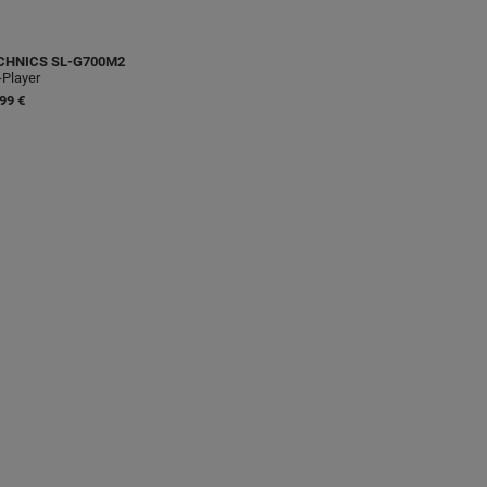
CHNICS
SL-G700M2
Player
99 €