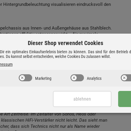
 Hintergrundbeleuchtung visualisieren eindrucksvoll den
ppelchassis aus Innen- und Außengehäuse aus Stahlblech.
rationen effektiv entgegengewirkt – für maximale
Dieser Shop verwendet Cookies
ir ein optimales Einkaufserlebnis bieten zu können. Das sind für den Betrieb
ies. Du kannst selbst entscheiden, welche Cookies Du zulassen willst.
ressum
Marketing
Analytics
ablehnen
 Art Zeitreise. Im Zeitalter von Sonos, Heos oder
lassischen HiFi-Verstärker nicht leicht. Das sieht man
cher, dass sich Technics nicht nur als Name wieder