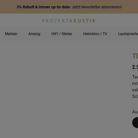
3% Rabatt & immer up-to-date:
Jetzt Newsletter abonnieren!
Marken
Analog
HiFi / Stereo
Heimkino / TV
Lautsprech
T
-
2.
Te
mi
ex
Sc
Au