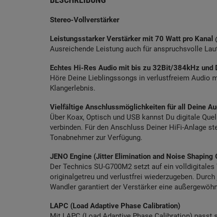
Stereo-Vollverstärker
Leistungsstarker Verstärker mit 70 Watt pro Kana
Ausreichende Leistung auch für anspruchsvolle La
Echtes Hi-Res Audio mit bis zu 32Bit/384kHz un
Höre Deine Lieblingssongs in verlustfreiem Audio mi
Klangerlebnis.
Vielfältige Anschlussmöglichkeiten für all Deine Au
Über Koax, Optisch und USB kannst Du digitale Qu
verbinden. Für den Anschluss Deiner HiFi-Anlage s
Tonabnehmer zur Verfügung.
JENO Engine (Jitter Elimination and Noise Shaping 
Der Technics SU-G700M2 setzt auf ein volldigitale
originalgetreu und verlustfrei wiederzugeben. Durch
Wandler garantiert der Verstärker eine außergewöhn
LAPC (Load Adaptive Phase Calibration)
Mit LAPC (Load Adaptive Phase Calibration) passt 