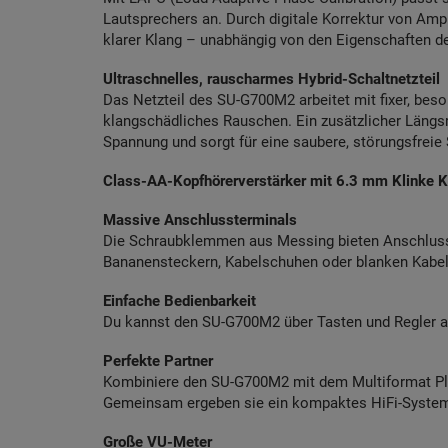
Lautsprechers an. Durch digitale Korrektur von Ampl
klarer Klang – unabhängig von den Eigenschaften d
Ultraschnelles, rauscharmes Hybrid-Schaltnetzteil
Das Netzteil des SU-G700M2 arbeitet mit fixer, bes
klangschädliches Rauschen. Ein zusätzlicher Längsr
Spannung und sorgt für eine saubere, störungsfreie
Class-AA-Kopfhörerverstärker mit 6.3 mm Klinke 
Massive Anschlussterminals
Die Schraubklemmen aus Messing bieten Anschluss
Bananensteckern, Kabelschuhen oder blanken Kabe
Einfache Bedienbarkeit
Du kannst den SU-G700M2 über Tasten und Regler am
Perfekte Partner
Kombiniere den SU-G700M2 mit dem Multiformat P
Gemeinsam ergeben sie ein kompaktes HiFi-System
Große VU-Meter