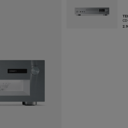
TE
CD-
2.9