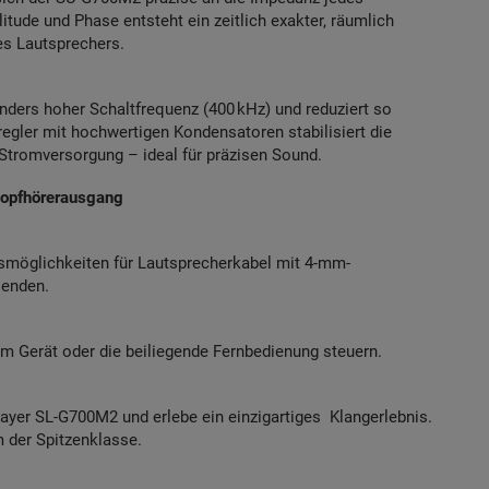
itude und Phase entsteht ein zeitlich exakter, räumlich
es Lautsprechers.
onders hoher Schaltfrequenz (400 kHz) und reduziert so
egler mit hochwertigen Kondensatoren stabilisiert die
 Stromversorgung – ideal für präzisen Sound.
Kopfhörerausgang
möglichkeiten für Lautsprecherkabel mit 4-mm-
lenden.
 Gerät oder die beiliegende Fernbedienung steuern.
layer
SL-G700M2
und erlebe ein einzigartiges Klangerlebnis.
 der Spitzenklasse.