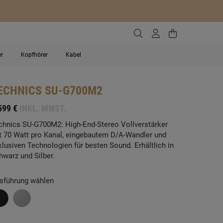
Zur Suche gehen
Zum Kundenko
Zum Waren
er
Kopfhörer
Kabel
ECHNICS
SU-G700M2
599 €
INKL. MWST.
chnics SU-G700M2: High-End-Stereo Vollverstärker
t 70 Watt pro Kanal, eingebautem D/A-Wandler und
klusiven Technologien für besten Sound. Erhältlich in
hwarz und Silber.
sführung wählen