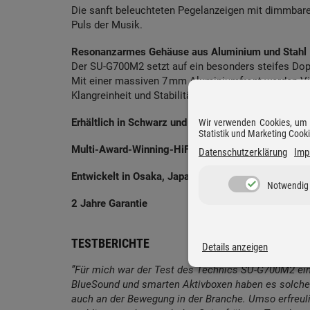
Die sanft beleuchteten Pegelanzeigen mit dimmbarer
Puls der Musik.
Resonanzarmes Gehäuse aus Aluminium und Stahl
Der SU-G700M2 setzt auf ein besonders steifes Do
Mit einer massiven 7 mm Aluminiumfront werden Vib
Klangreinheit und Stabilität.
Erhältlich in Schwarz und Silber
Wir verwenden Cookies, um D
Statistik und Marketing Cook
Multi-Award-Winning-HiFi seit 1965
Datenschutzerklärung
Imp
Entwickelt in Osaka, Japan
Notwendig
2 Jahre Garantie
TESTBERICHTE
Details anzeigen
”Für mich war der Test des Technics SU-G700M2 eine
BlueSound und smarten Aktivboxen haben es solche k
auch an der Bewegung in der Branche. Umso erfreuli