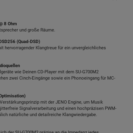
l @ 8 Ohm
utsprecher und große Räume.
d DSD256 (Quad-DSD)
t hervorragender Klangtreue für ein unvergleichliches
dioquellen
ellgeräte wie Deinen CD-Player mit dem SU-G700M2
tehen zwei Cinch-Eingänge sowie ein Phonoeingang für MC-
Optimisation)
s Verstärkungsprinzip mit der JENO Engine, um Musik
 jitterfreie Signalverarbeitung und einen hochpräzisen PWM-
lich natürliche und detailreiche Klangwiedergabe.
sich der SU-G700M2 präzise an die Impedanz jedes