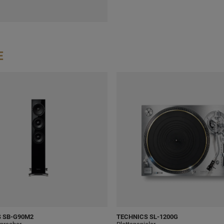
E
S
SB-G90M2
TECHNICS
SL-1200G