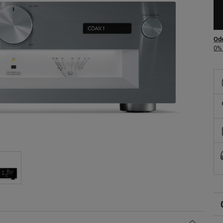
Ode
0% 