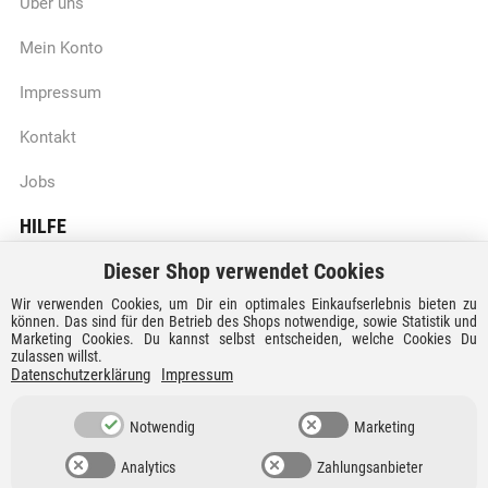
Über uns
Mein Konto
Impressum
Kontakt
Jobs
HILFE
Dieser Shop verwendet Cookies
Batteriegesetzhinweise
Wir verwenden Cookies, um Dir ein optimales Einkaufserlebnis bieten zu
Vertrag widerrufen
können. Das sind für den Betrieb des Shops notwendige, sowie Statistik und
Marketing Cookies. Du kannst selbst entscheiden, welche Cookies Du
zulassen willst.
Versandkosten und Lieferzeiten
Datenschutzerklärung
Impressum
Zahlungsarten
Notwendig
Marketing
Analytics
Zahlungsanbieter