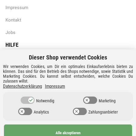
Impressum
Kontakt
Jobs
HILFE
Dieser Shop verwendet Cookies
Batteriegesetzhinweise
Wir verwenden Cookies, um Dir ein optimales Einkaufserlebnis bieten zu
Vertrag widerrufen
können. Das sind für den Betrieb des Shops notwendige, sowie Statistik und
Marketing Cookies. Du kannst selbst entscheiden, welche Cookies Du
zulassen willst.
Versandkosten und Lieferzeiten
Datenschutzerklärung
Impressum
Zahlungsarten
Notwendig
Marketing
Analytics
Zahlungsanbieter
Alle akzeptieren
Ab 99€
AGB
Barrierefreiheit