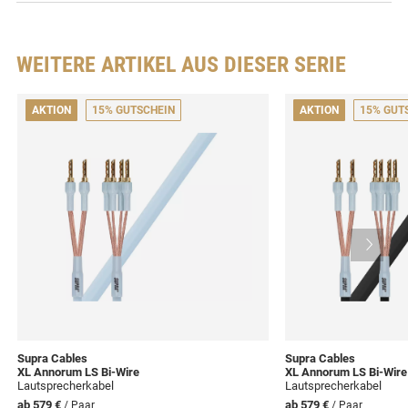
WEITERE ARTIKEL AUS DIESER SERIE
AKTION
15% GUTSCHEIN
AKTION
15% GUT
Supra Cables
Supra Cables
XL Annorum LS Bi-Wire
XL Annorum LS Bi-Wir
Lautsprecherkabel
Lautsprecherkabel
ab
579 €
ab
579 €
/ Paar
/ Paar