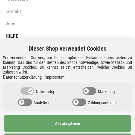
Kontakt
Jobs
HILFE
Dieser Shop verwendet Cookies
Batteriegesetzhinweise
Wir verwenden Cookies, um Dir ein optimales Einkaufserlebnis bieten zu
Vertrag widerrufen
können. Das sind für den Betrieb des Shops notwendige, sowie Statistik und
Marketing Cookies. Du kannst selbst entscheiden, welche Cookies Du
zulassen willst.
Versandkosten und Lieferzeiten
Datenschutzerklärung
Impressum
Zahlungsarten
Notwendig
Marketing
Analytics
Zahlungsanbieter
Alle akzeptieren
Ab 99€
AGB
Barrierefreiheit
versandkostenfrei nach
Widerrufsrecht
Datenschutz