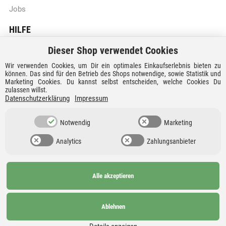
Jobs
HILFE
Dieser Shop verwendet Cookies
Batteriegesetzhinweise
Wir verwenden Cookies, um Dir ein optimales Einkaufserlebnis bieten zu
Vertrag widerrufen
können. Das sind für den Betrieb des Shops notwendige, sowie Statistik und
Marketing Cookies. Du kannst selbst entscheiden, welche Cookies Du
zulassen willst.
Versandkosten und Lieferzeiten
Datenschutzerklärung
Impressum
Zahlungsarten
Notwendig
Marketing
Analytics
Zahlungsanbieter
Alle akzeptieren
Ab 99€
AGB
Barrierefreiheit
versandkostenfrei nach
Widerrufsrecht
Datenschutz
Ablehnen
Deutschland und