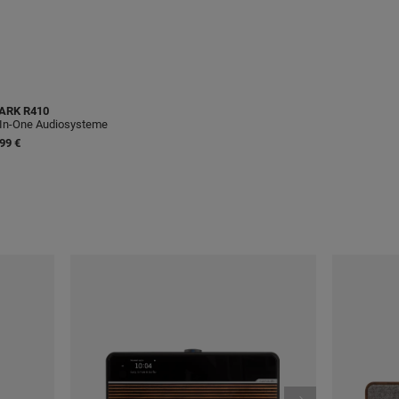
ARK
R410
-In-One Audiosysteme
99 €