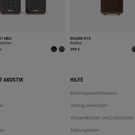
1 Mk3
RUARK
R1S
precher
Radios
399 €
ar
T AKUSTIK
HILFE
Batteriegesetzhinweise
er
Vertrag widerrufen
Versandkosten und Lieferzeiten
nto
Zahlungsarten