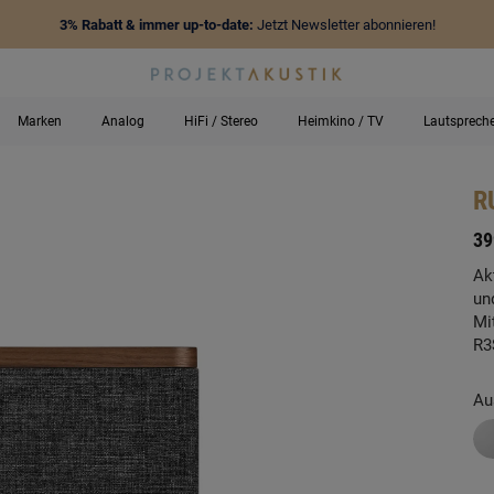
3% Rabatt & immer up-to-date:
Jetzt Newsletter abonnieren!
Marken
Analog
HiFi / Stereo
Heimkino / TV
Lautsprech
R
-
39
Ak
un
Mi
R3
Au