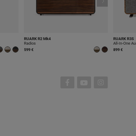
RUARK
R2 Mk4
RUARK
R3S
Radios
All-In-One A
599 €
899 €