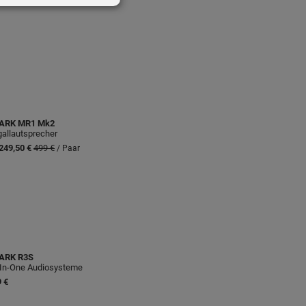
ARK
MR1 Mk2
allautsprecher
249,50 €
499 €
/ Paar
ARK
R3S
-In-One Audiosysteme
 €