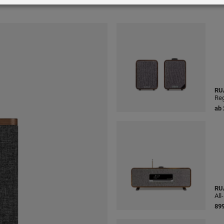
RU
Reg
ab
RU
All
899