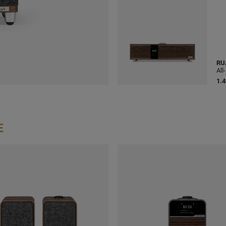
RU
All
1.4
E