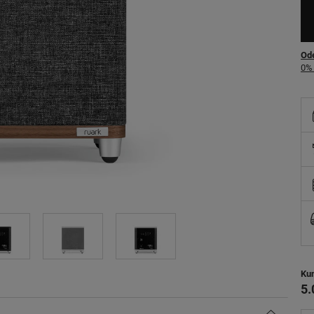
Ode
0% 
Ku
5