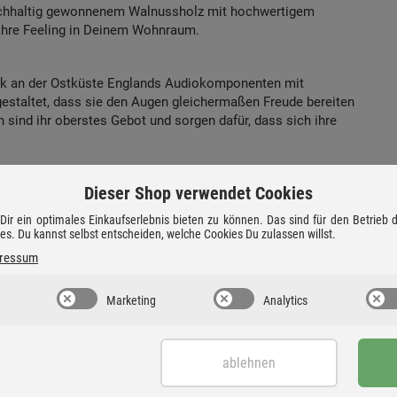
nachhaltig gewonnenem Walnussholz mit hochwertigem
ahre Feeling in Deinem Wohnraum.
rk an der Ostküste Englands Audiokomponenten mit
gestaltet, dass sie den Augen gleichermaßen Freude bereiten
 sind ihr oberstes Gebot und sorgen dafür, dass sich ihre
Dieser Shop verwendet Cookies
ir ein optimales Einkaufserlebnis bieten zu können. Das sind für den Betrieb
ies. Du kannst selbst entscheiden, welche Cookies Du zulassen willst.
ressum
Marketing
Analytics
ablehnen