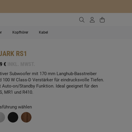
Zur Suche gehen
Zum Kundenko
Zum Waren
er
Kopfhörer
Kabel
UARK
RS1
9 €
INKL. MWST.
tiver Subwoofer mit 170 mm Langhub-Basstreiber
d 100 W Class-D Verstärker für eindrucksvolle Tiefen.
t Auto-on/Standby Funktion. Ideal geeignet für den
S, MR1 und R410.
sführung wählen