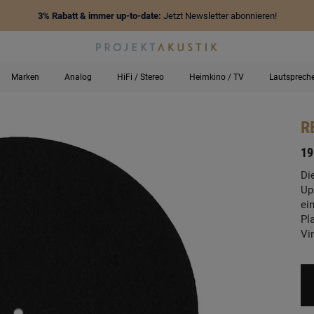
3% Rabatt & immer up-to-date:
Jetzt Newsletter abonnieren!
Marken
Analog
HiFi / Stereo
Heimkino / TV
Lautsprech
R
-
19
Di
Up
ei
Pl
Vi