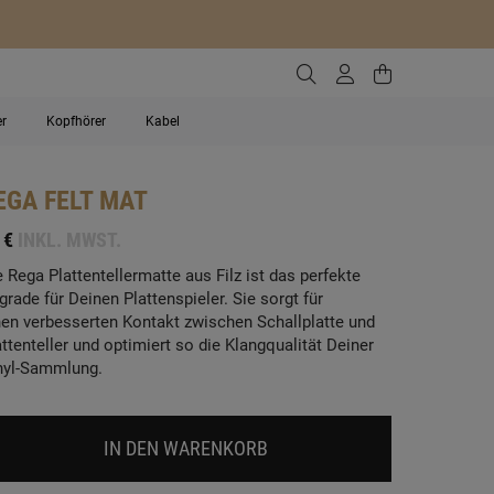
Zur Suche gehen
Zum Kundenko
Zum Waren
er
Kopfhörer
Kabel
EGA
FELT MAT
 €
INKL. MWST.
e Rega Plattentellermatte aus Filz ist das perfekte
grade für Deinen Plattenspieler. Sie sorgt für
nen verbesserten Kontakt zwischen Schallplatte und
attenteller und optimiert so die Klangqualität Deiner
nyl-Sammlung.
IN DEN WARENKORB