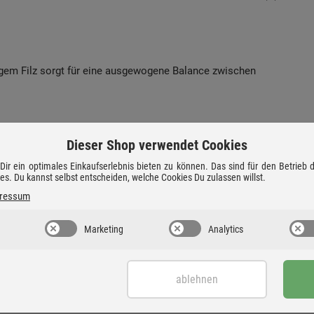
gem Filz sorgt für eine ausgewogene Balance zwischen
Rega-Plattenspielern kompatibel, sondern passt auch auf viele
Dieser Shop verwendet Cookies
ir ein optimales Einkaufserlebnis bieten zu können. Das sind für den Betrieb
ies. Du kannst selbst entscheiden, welche Cookies Du zulassen willst.
yl-Schätze vor Abnutzung und Kratzern.
ressum
Marketing
Analytics
ablehnen
sreiche Handwerkskunst auf modernste Technik. Mit
 Plattenspieler, die durch ihre herausragende Klangqualität