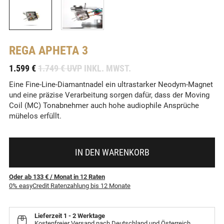
REGA
APHETA 3
-
1.599 €
1.749 € UVP
INKL. MWST.
Eine Fine-Line-Diamantnadel ein ultrastarker Neodym-Magnet
und eine präzise Verarbeitung sorgen dafür, dass der Moving
Coil (MC) Tonabnehmer auch hohe audiophile Ansprüche
mühelos erfüllt.
IN DEN WARENKORB
Oder ab 133 €
/ Monat
in
12
Raten
0% easyCredit Ratenzahlung bis 12 Monate
Lieferzeit
1 - 2 Werktage
Kostenfreier Versand nach Deutschland und Österreich