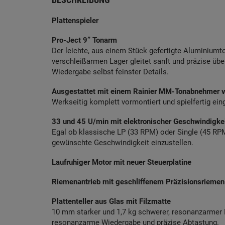
Plattenspieler
Pro-Ject 9” Tonarm
Der leichte, aus einem Stück gefertigte Aluminiumto
verschleißarmen Lager gleitet sanft und präzise übe
Wiedergabe selbst feinster Details.
Ausgestattet mit einem Rainier MM-Tonabnehmer 
Werkseitig komplett vormontiert und spielfertig eing
33 und 45 U/min
mit elektronischer Geschwindigk
Egal ob klassische LP (33 RPM) oder Single (45 RPM
gewünschte Geschwindigkeit einzustellen.
Laufruhiger Motor mit neuer Steuerplatine
Riemenantrieb mit geschliffenem Präzisionsriemen 
Plattenteller aus Glas mit Filzmatte
10 mm starker und 1,7 kg schwerer, resonanzarmer P
resonanzarme Wiedergabe und präzise Abtastung.