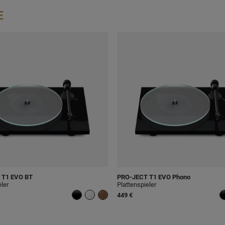
E
T1 EVO BT
PRO-JECT
T1 EVO Phono
eler
Plattenspieler
449 €