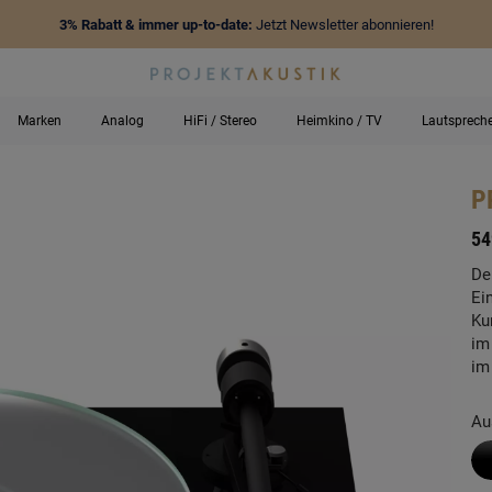
3% Rabatt & immer up-to-date:
Jetzt Newsletter abonnieren!
Marken
Analog
HiFi / Stereo
Heimkino / TV
Lautsprech
P
-
54
De
Ei
Ku
im
im
Au