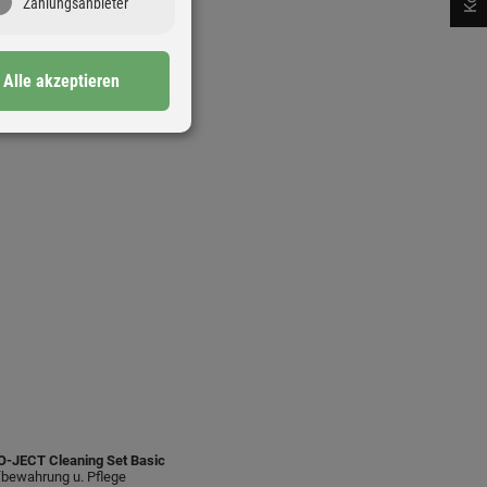
Zahlungsanbieter
Alle akzeptieren
O-JECT
Cleaning Set Basic
bewahrung u. Pflege