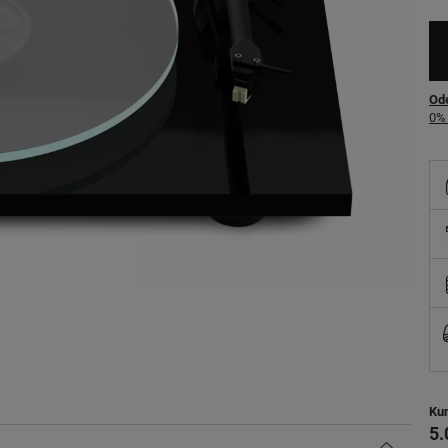
Ode
0% 
Ku
5