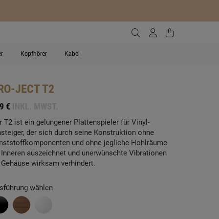
Zur Suche gehen
Zum Kundenko
Zum Waren
er
Kopfhörer
Kabel
RO-JECT
T2
9 €
INKL. MWST.
r T2 ist ein gelungener Plattenspieler für Vinyl-
nsteiger, der sich durch seine Konstruktion ohne
nststoffkomponenten und ohne jegliche Hohlräume
 Inneren auszeichnet und unerwünschte Vibrationen
 Gehäuse wirksam verhindert.
sführung wählen