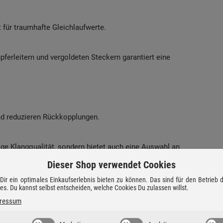
 für traumhafte Gleichlaufwerte.
erleitern und vergoldeten Steckern garantiert eine
nd reduzieren Rückkopplungen.
ige Klangqualität, sondern bietet auch eine Auswahl an
att Weiß und Walnuss.
Dieser Shop verwendet Cookies
ir ein optimales Einkaufserlebnis bieten zu können. Das sind für den Betrieb
Handwerkskunst auf moderne Technik. Mit Leidenschaft für
ies. Du kannst selbst entscheiden, welche Cookies Du zulassen willst.
die durch ihre herausragende Klangqualität und Langlebigkeit
ressum