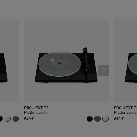
PRO-JECT
T2
PRO-JECT
T2
Plattenspieler
Plattenspiele
549 €
649 €