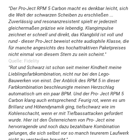
"Der Pro-Ject RPM 5 Carbon macht es denkbar leicht, sich
die Welt der schwarzen Scheiben zu erschließen ...
Zuverlässig und resonanzresistent spielt er jederzeit
gleichermaßen präzise wie lebendig. Klangimpulse
zeichnet er schnell und direkt, das Klangbild ist voll und
rund - dieser Pro-Ject beweist echte audiophile Klasse, die
für manche angesichts des hochattraktiven Paketpreises
nicht einmal von diesem Stern zu sein scheint."
Quelle: Fidelity
"Rot und Schwarz ist schon seit meiner Kindheit meine
Lieblingsfarbkombination, nicht nur bei den Lego-
Bauwerken von einst. Der Anblick des RPM 5 in dieser
Farbkombination beschleunigte meinen Herzschlag
automatisch um ein paar BPM. Und der Pro- Ject RPM 5
Carbon klang auch entsprechend: Feurig rot, wenn es um
Brillanz und Höhendynamik ging, tiefschwarz wie im
Kohlenschacht, wenn er mit Tiefbassattacken gefordert
wurde. Hier ist den Österreichern von Pro- Ject eine
hervorragende und noch dazu bezahlbare Kombination
gelungen, die sich selbst vor so manch teurerem Laufwerk
nicht zu verstecken braucht."