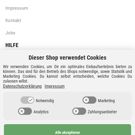
Impressum
Kontakt
Jobs
HILFE
Dieser Shop verwendet Cookies
Batteriegesetzhinweise
Wir verwenden Cookies, um Dir ein optimales Einkaufserlebnis bieten zu
Vertrag widerrufen
können. Das sind für den Betrieb des Shops notwendige, sowie Statistik und
Marketing Cookies. Du kannst selbst entscheiden, welche Cookies Du
zulassen willst.
Versandkosten und Lieferzeiten
Datenschutzerklärung
Impressum
Zahlungsarten
Notwendig
Marketing
Analytics
Zahlungsanbieter
Alle akzeptieren
Ab 99€
AGB
Barrierefreiheit