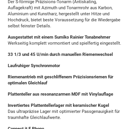
Der S-förmige Präzisions-Ton­arm (Antiskating,
Auflagekraft) mit Azimuth und Tonarmrohr aus Karbon,
Aluminium und Kunstharz, hergestellt unter Hitze und
Hochdruck, bietet beste Voraussetzung für die Wiedergabe
selbst feinster Details.
Ausgestattet mit einem Sumiko Rainier Tonabnehmer
Werkseitig komplett vormontiert und spielfertig eingestellt.
33 1/3 und 45 U/min
durch manuellen Riemenwechsel
Laufruhiger Synchronmotor
Riemenantrieb mit geschliffenem Präzisionsriemen für
optimalen Gleichlauf
Plattenteller aus resonanzarmen MDF mit Vinylauflage
Invertiertes Plattentellerlager mit keramischer Kugel
Das ultrapräzise Lager mit optimierter Passgenauigkeit für
traumhafte Gleichlaufwerte.
Connect it E Phono