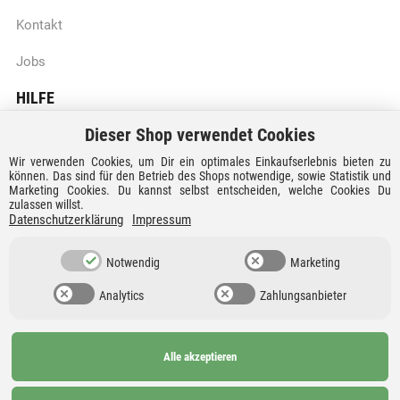
Kontakt
Jobs
HILFE
Dieser Shop verwendet Cookies
Batteriegesetzhinweise
Wir verwenden Cookies, um Dir ein optimales Einkaufserlebnis bieten zu
Vertrag widerrufen
können. Das sind für den Betrieb des Shops notwendige, sowie Statistik und
Marketing Cookies. Du kannst selbst entscheiden, welche Cookies Du
zulassen willst.
Versandkosten und Lieferzeiten
Datenschutzerklärung
Impressum
Zahlungsarten
Notwendig
Marketing
Analytics
Zahlungsanbieter
Alle akzeptieren
Ab 99€
AGB
Barrierefreiheit
versandkostenfrei nach
Widerrufsrecht
Datenschutz