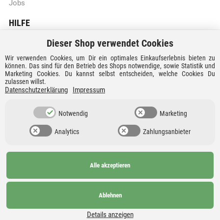
Jobs
HILFE
Dieser Shop verwendet Cookies
Batteriegesetzhinweise
Wir verwenden Cookies, um Dir ein optimales Einkaufserlebnis bieten zu
Vertrag widerrufen
können. Das sind für den Betrieb des Shops notwendige, sowie Statistik und
Marketing Cookies. Du kannst selbst entscheiden, welche Cookies Du
zulassen willst.
Versandkosten und Lieferzeiten
Datenschutzerklärung
Impressum
Zahlungsarten
Notwendig
Marketing
Analytics
Zahlungsanbieter
Alle akzeptieren
Ab 99€
AGB
Barrierefreiheit
versandkostenfrei nach
Widerrufsrecht
Datenschutz
Ablehnen
Deutschland und
Details anzeigen
Österreich