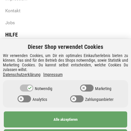
Kontakt
Jobs
HILFE
Dieser Shop verwendet Cookies
Batteriegesetzhinweise
Wir verwenden Cookies, um Dir ein optimales Einkaufserlebnis bieten zu
Vertrag widerrufen
können. Das sind für den Betrieb des Shops notwendige, sowie Statistik und
Marketing Cookies. Du kannst selbst entscheiden, welche Cookies Du
zulassen willst.
Versandkosten und Lieferzeiten
Datenschutzerklärung
Impressum
Zahlungsarten
Notwendig
Marketing
Analytics
Zahlungsanbieter
Alle akzeptieren
Ab 99€
AGB
Barrierefreiheit
versandkostenfrei nach
Widerrufsrecht
Datenschutz