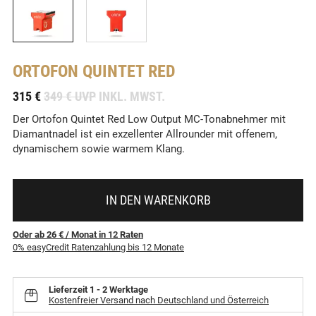
ORTOFON
QUINTET RED
-
315 €
349 € UVP
INKL. MWST.
Der Ortofon Quintet Red Low Output MC-Tonabnehmer mit
Diamantnadel ist ein exzellenter Allrounder mit offenem,
dynamischem sowie warmem Klang.
IN DEN WARENKORB
Oder ab 26 €
/ Monat
in
12
Raten
0% easyCredit Ratenzahlung bis 12 Monate
Lieferzeit
1 - 2 Werktage
Kostenfreier Versand nach Deutschland und Österreich