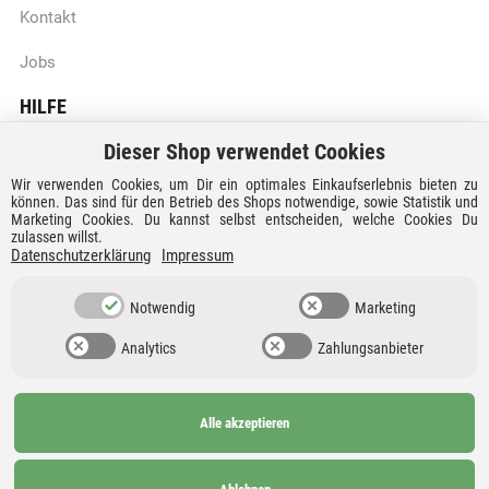
Kontakt
Jobs
HILFE
Dieser Shop verwendet Cookies
Batteriegesetzhinweise
Wir verwenden Cookies, um Dir ein optimales Einkaufserlebnis bieten zu
Vertrag widerrufen
können. Das sind für den Betrieb des Shops notwendige, sowie Statistik und
Marketing Cookies. Du kannst selbst entscheiden, welche Cookies Du
zulassen willst.
Versandkosten und Lieferzeiten
Datenschutzerklärung
Impressum
Zahlungsarten
Notwendig
Marketing
Analytics
Zahlungsanbieter
Alle akzeptieren
Ab 99€
AGB
Barrierefreiheit
versandkostenfrei nach
Widerrufsrecht
Datenschutz