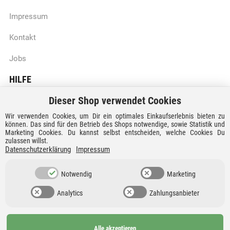
Impressum
Kontakt
Jobs
HILFE
Dieser Shop verwendet Cookies
Batteriegesetzhinweise
Wir verwenden Cookies, um Dir ein optimales Einkaufserlebnis bieten zu
Vertrag widerrufen
können. Das sind für den Betrieb des Shops notwendige, sowie Statistik und
Marketing Cookies. Du kannst selbst entscheiden, welche Cookies Du
zulassen willst.
Versandkosten und Lieferzeiten
Datenschutzerklärung
Impressum
Zahlungsarten
Notwendig
Marketing
Analytics
Zahlungsanbieter
Alle akzeptieren
Ab 99€