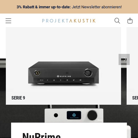
3% Rabatt & immer up-to-date:
Jetzt Newsletter abonnieren!
Zur Su
Z
SERIE 9
SE
NuPrime