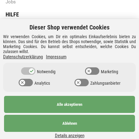
Jobs
HILFE
Dieser Shop verwendet Cookies
Batteriegesetzhinweise
Wir verwenden Cookies, um Dir ein optimales Einkaufserlebnis bieten zu
Vertrag widerrufen
können. Das sind für den Betrieb des Shops notwendige, sowie Statistik und
Marketing Cookies. Du kannst selbst entscheiden, welche Cookies Du
zulassen willst.
Versandkosten und Lieferzeiten
Datenschutzerklärung
Impressum
Zahlungsarten
Notwendig
Marketing
Analytics
Zahlungsanbieter
Alle akzeptieren
Ab 99€
AGB
Barrierefreiheit
versandkostenfrei nach
Widerrufsrecht
Datenschutz
Ablehnen
Deutschland und
Details anzeigen
Österreich