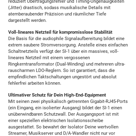
reduziert Übertragungsfehler und Timing-Ungenauigkeiten
(Jitter) drastisch, sodass musikalische Details mit
atemberaubender Präzision und räumlicher Tiefe
dargestellt werden.
Voll-lineares Netzteil für kompromisslose Stabilität
Die Basis für die audiophile Signalaufbereitung bildet eine
extrem saubere Stromversorgung. Anstelle eines einfachen
Schaltnetzteils verfügt der SI-1 über ein massives, voll-
lineares Netzteil mit einem vergossenen
Ringkerntransformator (Dual-Winding) und mehreren ultra-
rauscharmen LDO-Reglern. So ist garantiert, dass die
empfindlichen Taktschaltungen ungestört und absolut
fehlerfrei arbeiten können.
Ultimativer Schutz für Dein High-End-Equipment
Mit seinen zwei physikalisch getrennten Gigabit-RJ45-Ports
(ein Eingang, ein isolierter Ausgang) bildet der SI-1 einen
unüberwindbaren Schutzwall. Der Ausgangsport ist mit
einer speziellen elektrischen Isolationsscheibe
ausgestattet. So bewahrt der Isolator Deine wertvollen
Streamer, Musikserver und D/A-Wandler nicht nur vor