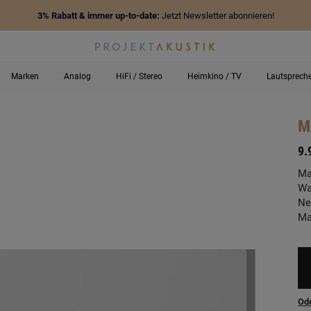
3% Rabatt & immer up-to-date:
Jetzt Newsletter abonnieren!
Marken
Analog
HiFi / Stereo
Heimkino / TV
Lautsprech
M
-
9.
Ma
Wa
Ne
Ma
Ode