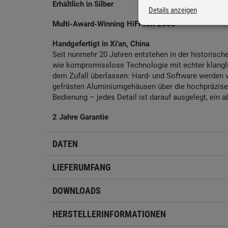
Erhältlich in Silber
Details anzeigen
Multi-Award-Winning HiFi seit 2006
Handgefertigt in Xi'an, China
Seit nunmehr 20 Jahren entstehen in der historisch
wie kompromisslose Technologie mit echter klangli
dem Zufall überlassen: Hard- und Software werden v
gefrästen Aluminiumgehäusen über die hochpräzise Fe
Bedienung – jedes Detail ist darauf ausgelegt, ein a
2 Jahre Garantie
DATEN
LIEFERUMFANG
DOWNLOADS
HERSTELLERINFORMATIONEN