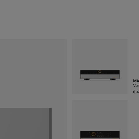
MA
Vor
8.4