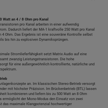
0 Watt an 4 / 8 Ohm pro Kanal
nsistoren pro Kanal arbeiten in einer aufwendig
m. Dadurch liefert der MA-1 kraftvolle 250 Watt pro Kanal
 4 Ohm. Das Ergebnis ist eine souveräne Kontrolle selbst
ils bis hin zu explosiven Dynamiksprüngen.
male Stromlieferfähigkeit setzt Matrix Audio auf eine
esamt zwanzig Leistungstransistoren. Die hohe
sorgt für eine außergewöhnlich kontrollierte, natürliche und
zspektrum.
trieb
 Anlagenkonzepte an. Im klassischen Stereo-Betrieb versorgt
nder mit höchster Präzision. Im Brückenbetrieb (BTL) lassen
nheit kombinieren und liefern bis zu 500 Watt an 8 Ohm
s ermöglicht der Mono-Modus den Einsatz von zwei
eßt das maximale Klangpotenzial hochwertiger