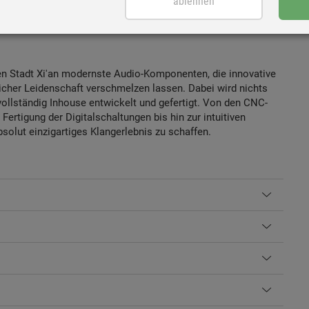
ablehnen
en Stadt Xi'an modernste Audio-Komponenten, die innovative
cher Leidenschaft verschmelzen lassen. Dabei wird nichts
ollständig Inhouse entwickelt und gefertigt. Von den CNC-
rtigung der Digitalschaltungen bis hin zur intuitiven
bsolut einzigartiges Klangerlebnis zu schaffen.