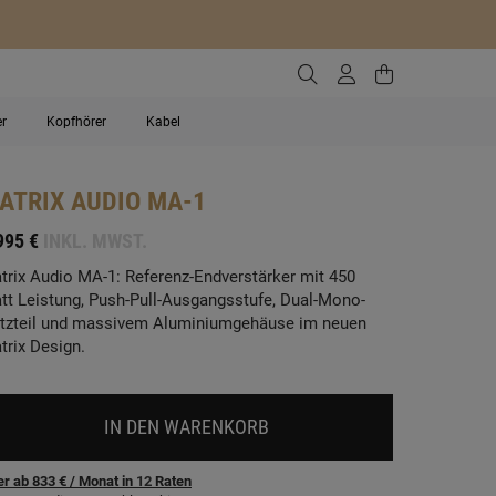
Zur Suche gehen
Zum Kundenko
Zum Waren
er
Kopfhörer
Kabel
ATRIX AUDIO
MA-1
995 €
INKL. MWST.
trix Audio MA-1: Referenz-Endverstärker mit 450
tt Leistung, Push-Pull-Ausgangsstufe, Dual-Mono-
tzteil und massivem Aluminiumgehäuse im neuen
trix Design.
IN DEN WARENKORB
r ab 833 €
/ Monat
in
12
Raten