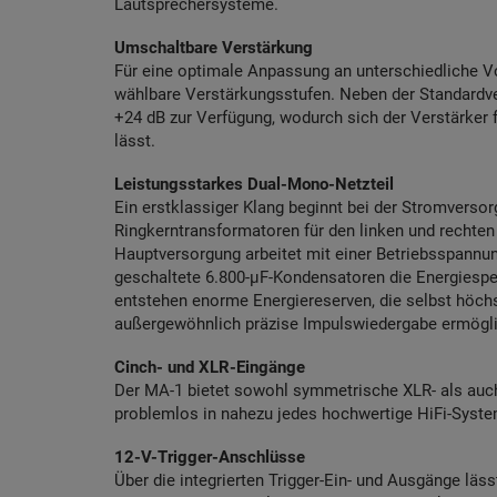
Lautsprechersysteme.
Umschaltbare Verstärkung
Für eine optimale Anpassung an unterschiedliche Vo
wählbare Verstärkungsstufen. Neben der Standardver
+24 dB zur Verfügung, wodurch sich der Verstärker 
lässt.
Leistungsstarkes Dual-Mono-Netzteil
Ein erstklassiger Klang beginnt bei der Stromversor
Ringkerntransformatoren für den linken und rechten
Hauptversorgung arbeitet mit einer Betriebsspannun
geschaltete 6.800-µF-Kondensatoren die Energiespe
entstehen enorme Energiereserven, die selbst höc
außergewöhnlich präzise Impulswiedergabe ermögl
Cinch- und XLR-Eingänge
Der MA-1 bietet sowohl symmetrische XLR- als auc
problemlos in nahezu jedes hochwertige HiFi-System
12-V-Trigger-Anschlüsse
Über die integrierten Trigger-Ein- und Ausgänge lä