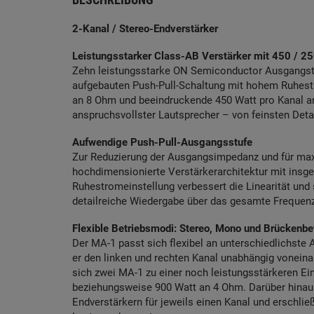
2-Kanal / Stereo-Endverstärker
Leistungsstarker Class-AB Verstärker mit 450 / 25
Zehn leistungsstarke ON Semiconductor Ausgangstra
aufgebauten Push-Pull-Schaltung mit hohem Ruhestro
an 8 Ohm und beeindruckende 450 Watt pro Kanal an
anspruchsvollster Lautsprecher – von feinsten Deta
Aufwendige Push-Pull-Ausgangsstufe
Zur Reduzierung der Ausgangsimpedanz und für maxi
hochdimensionierte Verstärkerarchitektur mit insg
Ruhestromeinstellung verbessert die Linearität und 
detailreiche Wiedergabe über das gesamte Frequen
Flexible Betriebsmodi: Stereo, Mono und Brückenbe
Der MA-1 passt sich flexibel an unterschiedlichste
er den linken und rechten Kanal unabhängig voneina
sich zwei MA-1 zu einer noch leistungsstärkeren Ei
beziehungsweise 900 Watt an 4 Ohm. Darüber hinau
Endverstärkern für jeweils einen Kanal und erschli