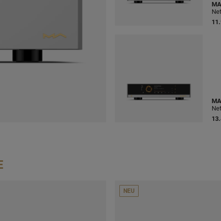
MA
Net
11.
MA
Net
13.
E
NEU