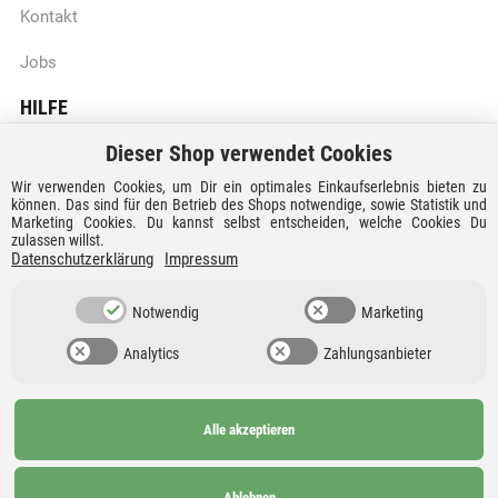
Kontakt
Jobs
HILFE
Dieser Shop verwendet Cookies
Batteriegesetzhinweise
Wir verwenden Cookies, um Dir ein optimales Einkaufserlebnis bieten zu
Vertrag widerrufen
können. Das sind für den Betrieb des Shops notwendige, sowie Statistik und
Marketing Cookies. Du kannst selbst entscheiden, welche Cookies Du
zulassen willst.
Versandkosten und Lieferzeiten
Datenschutzerklärung
Impressum
Zahlungsarten
Notwendig
Marketing
Analytics
Zahlungsanbieter
Alle akzeptieren
Ab 99€
AGB
Barrierefreiheit
versandkostenfrei nach
Widerrufsrecht
Datenschutz
Ablehnen