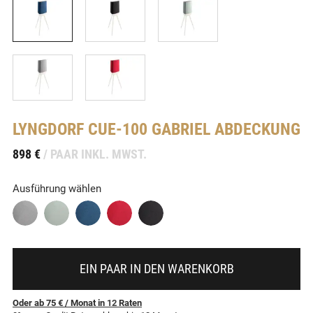
LYNGDORF
CUE-100 GABRIEL ABDECKUNG
-
898 €
/ PAAR INKL. MWST.
Ausführung wählen
EIN PAAR IN DEN WARENKORB
Oder ab 75 €
/ Monat
in
12
Raten