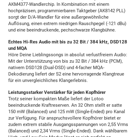
AKM4377-Wandlerchip. In Kombination mit einem
hochpräzisen, programmierbaren Taktgeber (AK8142 PLL)
sorgt der D/A-Wandler für eine außergewöhnliche
Auflösung, einen extrem niedrigen Rauschpegel (-121 dBu)
und eine beeindruckende, pechschwarze Klangbühne.
Echtes Hi-Res Audio mit bis zu 32 Bit / 384 kHz, DSD128
und MQA
Höre Deine Lieblingssongs in absolut verlustfreiem Audio:
Mit der Unterstützung von bis zu 32 Bit / 384 kHz (PCM),
nativem DSD128 (Dual-DSD) und 4-facher MQA-
Dekodierung liefert der S2 eine hervorragende Klangtreue
für ein unvergleichliches Klangerlebnis.
Leistungsstarker Verstärker für jeden Kopfhörer
Trotz seiner kompakten Maße liefert der Lotoo
beeindruckende Kraftreserven. An 32 Ohm stellt er satte
150 mW (Balanced) und 125 mW (Single-Ended) pro Kanal
zur Verfügung. Für anspruchsvollere Kopfhörer bietet er
zudem extrem stabile Ausgangsspannungen von 2,55 Vrms
(Balanced) und 2,34 Vrms (Single-Ended). Dank wählbarem