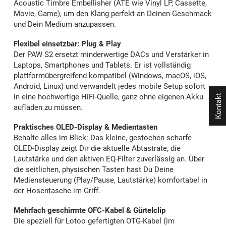
Acoustic Timbre Embellisher (ATE wie Vinyl LP, Cassette,
Movie, Game), um den Klang perfekt an Deinen Geschmack
und Dein Medium anzupassen.
Flexibel einsetzbar: Plug & Play
Der PAW S2 ersetzt minderwertige DACs und Verstärker in
Laptops, Smartphones und Tablets. Er ist vollständig
plattformübergreifend kompatibel (Windows, macOS, iOS,
Android, Linux) und verwandelt jedes mobile Setup sofort
in eine hochwertige HiFi-Quelle, ganz ohne eigenen Akku
Kontakt
aufladen zu müssen.
Praktisches OLED-Display & Medientasten
Behalte alles im Blick: Das kleine, gestochen scharfe
OLED-Display zeigt Dir die aktuelle Abtastrate, die
Lautstärke und den aktiven EQ-Filter zuverlässig an. Über
die seitlichen, physischen Tasten hast Du Deine
Mediensteuerung (Play/Pause, Lautstärke) komfortabel in
der Hosentasche im Griff.
Mehrfach geschirmte OFC-Kabel & Gürtelclip
Die speziell für Lotoo gefertigten OTG-Kabel (im