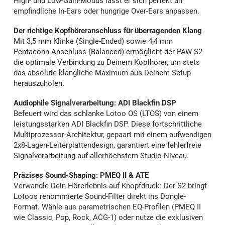
High- und Low-Gain-Modus lässt er sich perfekt an
empfindliche In-Ears oder hungrige Over-Ears anpassen.
Der richtige Kopfhöreranschluss für überragenden Klang
Mit 3,5 mm Klinke (Single-Ended) sowie 4,4 mm
Pentaconn-Anschluss (Balanced) ermöglicht der PAW S2
die optimale Verbindung zu Deinem Kopfhörer, um stets
das absolute klangliche Maximum aus Deinem Setup
herauszuholen.
Audiophile Signalverarbeitung: ADI Blackfin DSP
Befeuert wird das schlanke Lotoo OS (LTOS) von einem
leistungsstarken ADI Blackfin DSP. Diese fortschrittliche
Multiprozessor-Architektur, gepaart mit einem aufwendigen
2x8-Lagen-Leiterplattendesign, garantiert eine fehlerfreie
Signalverarbeitung auf allerhöchstem Studio-Niveau.
Präzises Sound-Shaping: PMEQ II & ATE
Verwandle Dein Hörerlebnis auf Knopfdruck: Der S2 bringt
Lotoos renommierte Sound-Filter direkt ins Dongle-
Format. Wähle aus parametrischen EQ-Profilen (PMEQ II
wie Classic, Pop, Rock, ACG-1) oder nutze die exklusiven