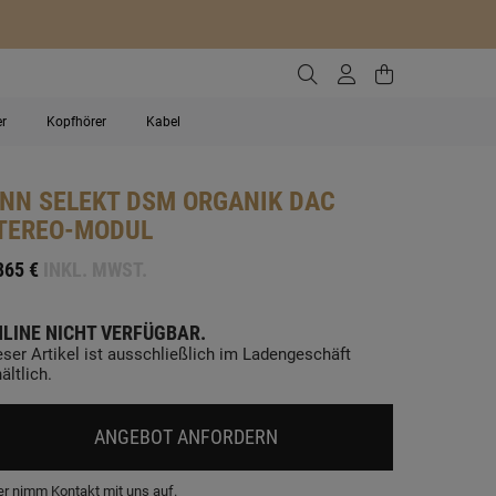
Zur Suche gehen
Zum Kundenko
Zum Waren
er
Kopfhörer
Kabel
INN
SELEKT DSM ORGANIK DAC
TEREO-MODUL
865 €
INKL. MWST.
LINE NICHT VERFÜGBAR.
eser Artikel ist ausschließlich im Ladengeschäft
ältlich.
ANGEBOT ANFORDERN
r nimm Kontakt mit uns auf.