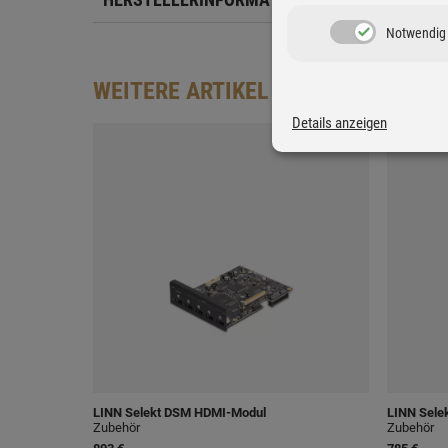
Notwendig
WEITERE ARTIKEL AUS DIESER SERI
Details anzeigen
LINN
Selekt DSM HDMI-Modul
LINN
Sele
Zubehör
Zubehör