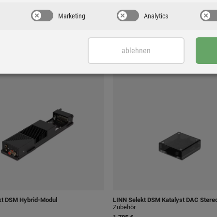
Marketing
Analytics
E
ablehnen
kt DSM Hybrid-Modul
LINN
Selekt DSM Katalyst DAC Stere
Zubehör