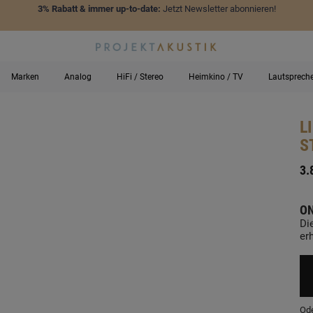
3% Rabatt & immer up-to-date:
Jetzt Newsletter abonnieren!
Marken
Analog
HiFi / Stereo
Heimkino / TV
Lautsprech
L
S
-
3.
ON
Di
erh
Ode