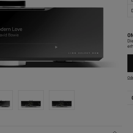
ON
Di
erh
Ode