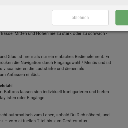
ür eine ultrastabile, vollkommen störungsfreie
ablehnen
rrektur optimiert den Sound und passt ihn an die
 Bässe, Mitten und Höhen nie zu stark oder zu schwach -
 und Glas ist mehr als nur ein einfaches Bedienelement. Er
Drücken die Navigation durch Eingangswahl / Menüs und ist
 visualisieren die Lautstärke und dienen als
zum Anfassen einlädt.
elstahl
Buttons lassen sich individuell konfigurieren und bieten
Playlisten oder Eingänge.
rwacht automatisch zum Leben, sobald Du Dich näherst, und
lick – vom aktuellen Titel bis zum Gerätestatus.