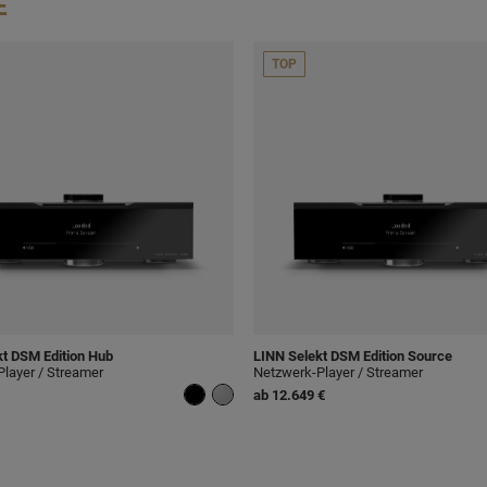
E
TOP
t DSM Edition Hub
LINN
Selekt DSM Edition Source
layer / Streamer
Netzwerk-Player / Streamer
ab
12.649 €