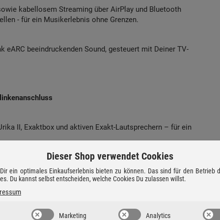
sowie kabellosem Streaming über AirPlay und Bluetooth
llen - für ein Musikerlebnis ohne Grenzen.
nk eARC beeindruckenden Sound, gesteuert mit Deiner TV-
Klinkenanschluss
Urika II, Exaktbox und aktiven Exakt-Lautsprechern – für ein
Dieser Shop verwendet Cookies
stem später mit zusätzlichen Ausgangs- und D/A-Wandler-
ir ein optimales Einkaufserlebnis bieten zu können. Das sind für den Betrieb
 leistungsstarker All-in-One-Verstärker mit Single-, Bi- oder
ies. Du kannst selbst entscheiden, welche Cookies Du zulassen willst.
indruckendem Surround Sound - der Selekt DSM passt sich
ressum
inem System.
Marketing
Analytics