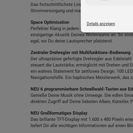
Das fortschrittlichste Linn-Netzteil aller Zeiten - f
Stromversorgung und maximale Klangtreue.
Space Optimisation
Details anzeigen
Perfekter Klang in jedem Raum. Die digitale Raumko
einzigartige Akustik Deines Wohnraums an. So sind
egal, wo Du deine Lautsprecher platzierst.
Zentraler Drehregler mit Multifunktions-Bedienung
Der ultrapräzise gefertigte Drehregler aus Edelstahl
steuert die Lautstärke, ermöglicht mit Drehen und 
ein wahres Statement für zeitloses Design. 100 LEDs
Navigationshilfe. Ein haptisches Meisterwerk, das 
NEU 6 programmierbare Schnellwahl-Tasten aus Ed
Genieße Deine Musik ohne Umwege. Die edlen Smart 
direkten Zugriff auf Deine liebsten Alben, Künstler, 
NEU Großformatiges Display
Das brillante TFT-Display mit 1.600 x 480 Pixeln e
liefert Dir alle wichtigen Informationen auf einen B