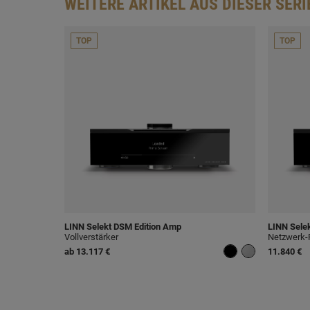
WEITERE ARTIKEL AUS DIESER SERI
TOP
TOP
LINN
Selekt DSM Edition Amp
LINN
Selek
Vollverstärker
Netzwerk-P
ab
13.117 €
11.840 €