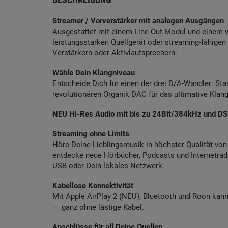
Streamer / Vorverstärker mit analogen Ausgängen
Ausgestattet mit einem Line Out-Modul und einem
leistungsstarken Quellgerät oder streaming-fähigen 
Verstärkern oder Aktivlautsprechern.
Wähle Dein Klangniveau
Entscheide Dich für einen der drei D/A-Wandler: St
revolutionären Organik DAC für das ultimative Klang
NEU Hi-Res Audio mit bis zu 24Bit/384kHz und D
Streaming ohne Limits
Höre Deine Lieblingsmusik in höchster Qualität von 
entdecke neue Hörbücher, Podcasts und Internetra
USB oder Dein lokales Netzwerk.
Kabellose Konnektivität
Mit Apple AirPlay 2 (NEU), Bluetooth und Roon kan
– ganz ohne lästige Kabel.
Anschlüsse für all Deine Quellen