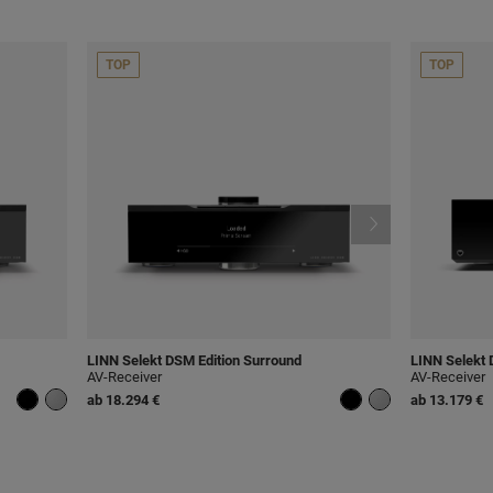
TOP
TOP
LINN
Selekt DSM Edition Surround
LINN
Selekt 
AV-Receiver
AV-Receiver
ab
18.294 €
ab
13.179 €