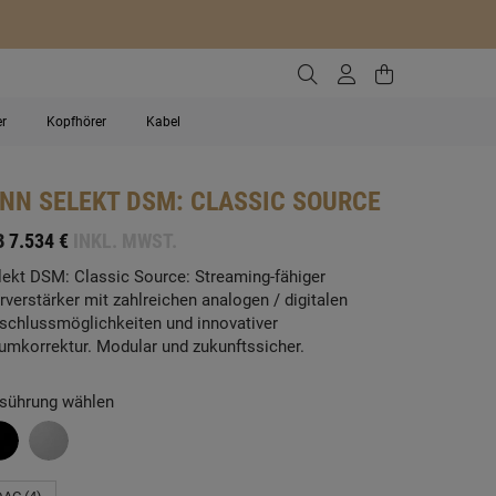
Zur Suche gehen
Zum Kundenko
Zum Waren
er
Kopfhörer
Kabel
INN
SELEKT DSM: CLASSIC SOURCE
B
7.534 €
INKL. MWST.
lekt DSM: Classic Source: Streaming-fähiger
rverstärker mit zahlreichen analogen / digitalen
schlussmöglichkeiten und innovativer
umkorrektur. Modular und zukunftssicher.
sührung wählen