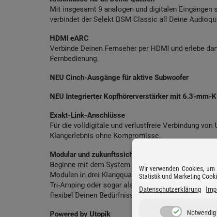
Mit insgesamt 9 analogen und digitalen Eingängen 
verbindet der Selekt DSM Classic all Deine Audioque
HDMI eARC
Verbinde Deinen Fernseher per HDMI und erlebe da
Fernbedienung.
NEU Cinch-Ausgänge für aktive Subwoofer
NEU Integrierter Kopfhörerverstärker mit 6.3-mm-
Exakt-Link-Anschlüsse
Für die volldigitale und verlustfreie Verbindung von 
Klangerlebnis ohne Kompromisse.
Modular und zukunftssicher
Beginne mit dem System Hub und erweitere Dein Sy
Wir verwenden Cookies, um D
Modulen in drei Klangqualitäten. Ob als reine Quelle,
Statistik und Marketing Cook
Tri-Amping oder sogar als 5.1 AV-Receiver mit bee
Datenschutzerklärung
Imp
flexibel Deinen Bedürfnissen an und wächst mit De
Notwendig
Powered by Utopik