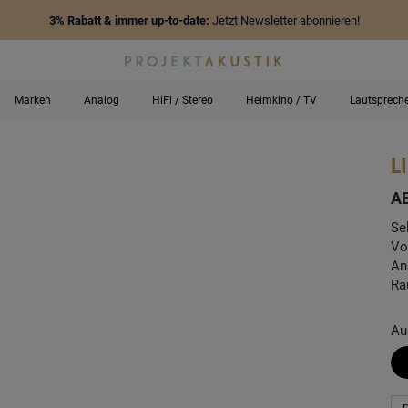
3% Rabatt & immer up-to-date:
Jetzt Newsletter abonnieren!
Marken
Analog
HiFi / Stereo
Heimkino / TV
Lautsprech
L
-
A
Se
Vo
An
Ra
Au