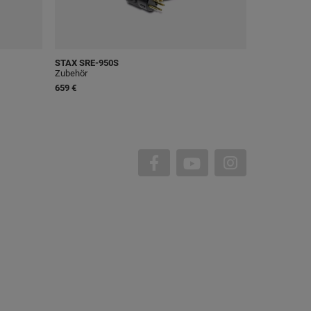
STAX
SRE-950S
Zubehör
659 €