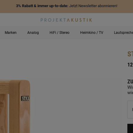
3% Rabatt & immer up-to-date:
Jetzt Newsletter abonnieren!
Marken
Analog
HiFi / Stereo
Heimkino / TV
Lautsprech
S
-
12
ZU
Wi
wi