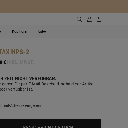
Zur Suche gehen
Zum Kundenko
Zum Waren
er
Kopfhörer
Kabel
TAX
HPS-2
0 €
INKL. MWST.
R ZEIT NICHT VERFÜGBAR.
r geben Dir per E-Mail Bescheid, sobald der Artikel
eder verfügbar ist.
BENACHRICHTIGE MICH